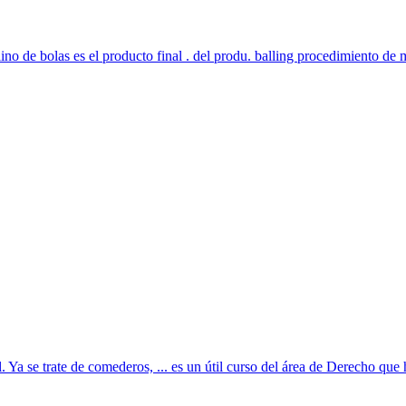
o de bolas es el producto final . del produ. balling procedimiento de m
. Ya se trate de comederos, ... es un útil curso del área de Derecho que 