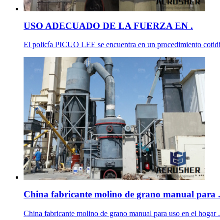
USO ADECUADO DE LA FUERZA EN .
El policía PICUO LEE se encuentra en un procedimiento cotidiano
China fabricante molino de grano manual para 
China fabricante molino de grano manual para uso en el hogar ...