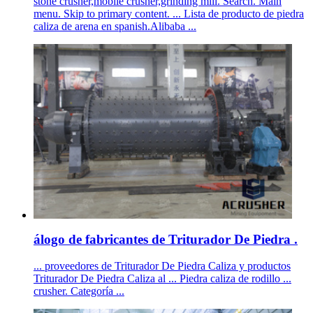
stone crusher,mobile crusher,grinding mill. Search. Main
menu. Skip to primary content. ... Lista de producto de piedra
caliza de arena en spanish.Alibaba ...
álogo de fabricantes de Triturador De Piedra .
... proveedores de Triturador De Piedra Caliza y productos
Triturador De Piedra Caliza al ... Piedra caliza de rodillo ...
crusher. Categoría ...