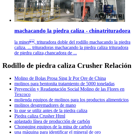
machacando la piedra caliza - chinatrituradora
la miner. trituradora doble del rodillo machacando la piedra
caliza. ... trituradoras machacando la piedra caliza trituradora
de piedra caliza,chancadora de ...
Rodillo de piedra caliza Crusher Relación
Molino de Bolas Prosa Sing Ir Por Ore de China
molinos para bentonita tratamiento de 5000 toneladas
Prevención y Readaptación Social Molino de las Flores en
Texcoco
molienda equipos de molinos para los productos alimenticios
molinos desgremadores de mano
lo que se utiliz antes de la piedra caliza
Piedra caliza Crusher Html
aplastado línea de producción de carbón
Chongqing equipos de la mina de carbón
una máquina para identificar el mineral de oro