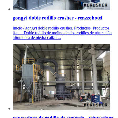
gongyi doble rodillo crusher - renzzohotel
Inicio / gongyi doble rodillo crusher. Productos. Productos
list. ... Doble rodillo de molino de dos rodillos de trituración
trituradora de piedra caliza ...
trituradora de rodillo de segunda - trituradora