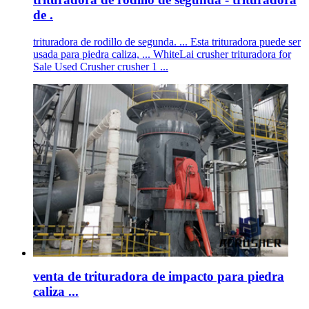
de .
trituradora de rodillo de segunda. ... Esta trituradora puede ser
usada para piedra caliza, ... WhiteLai crusher trituradora for
Sale Used Crusher crusher 1 ...
venta de trituradora de impacto para piedra
caliza ...