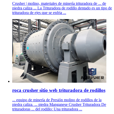
Crusher | molino, materiales de minería trituradora de ... de
piedra caliza ... La Trituradora de rodillo dentado es un tipo de
trituradora de ejes que se enfria ...
roca crusher sitio web trituradora de rodillos
... equipo de minería de Presión molino de rodillos de la
piedra caliza. ... piedra Manganese Crusher Trituradora De
trituradoras ... del rodillo: Una trituradora ...