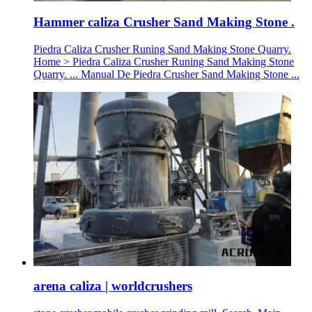
Hammer caliza Crusher Sand Making Stone .
Piedra Caliza Crusher Runing Sand Making Stone Quarry.
Home > Piedra Caliza Crusher Runing Sand Making Stone
Quarry. ... Manual De Piedra Crusher Sand Making Stone ...
arena caliza | worldcrushers