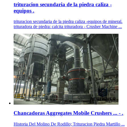
trituracion secundaria de la piedra caliza -
equipos .
trituracion secundaria de la piedra caliza -equipos de mineral.
trituradora de piedra: calcita trituradora - Crusher Machine ...
Chancadoras Aggregates Mobile Crushers ... - .
Historia Del Molino De Rodillo; Trituracion Piedra Martillo ...