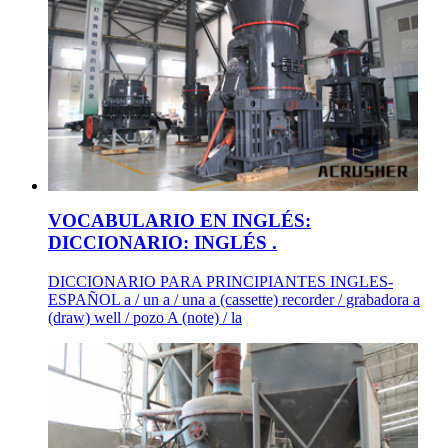
VOCABULARIO EN INGLÉS:
DICCIONARIO: INGLÉS .
DICCIONARIO PARA PRINCIPIANTES INGLES-
ESPAÑOL a / un a / una a (cassette) recorder / grabadora a
(draw) well / pozo A (note) / la