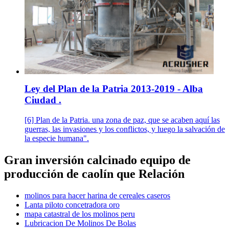
Ley del Plan de la Patria 2013-2019 - Alba
Ciudad .
[6] Plan de la Patria. una zona de paz, que se acaben aquí las
guerras, las invasiones y los conflictos, y luego la salvación de
la especie humana".
Gran inversión calcinado equipo de
producción de caolín que Relación
molinos para hacer harina de cereales caseros
Lanta piloto concetradora oro
mapa catastral de los molinos peru
Lubricacion De Molinos De Bolas