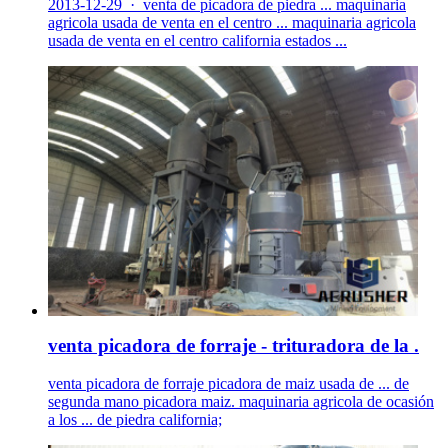
2013-12-29 · venta de picadora de piedra ... maquinaria
agricola usada de venta en el centro ... maquinaria agricola
usada de venta en el centro california estados ...
venta picadora de forraje - trituradora de la .
venta picadora de forraje picadora de maiz usada de ... de
segunda mano picadora maiz. maquinaria agricola de ocasión
a los ... de piedra california;