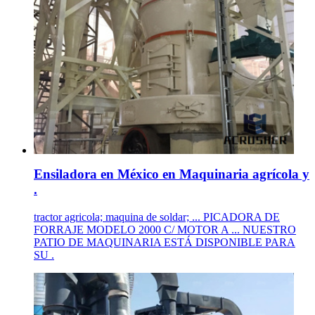
Ensiladora en México en Maquinaria agrícola y
.
tractor agricola; maquina de soldar; ... PICADORA DE
FORRAJE MODELO 2000 C/ MOTOR A ... NUESTRO
PATIO DE MAQUINARIA ESTÁ DISPONIBLE PARA
SU .