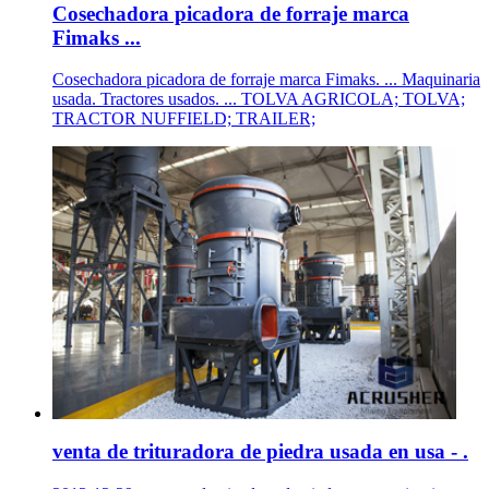
Cosechadora picadora de forraje marca
Fimaks ...
Cosechadora picadora de forraje marca Fimaks. ... Maquinaria
usada. Tractores usados. ... TOLVA AGRICOLA; TOLVA;
TRACTOR NUFFIELD; TRAILER;
venta de trituradora de piedra usada en usa - .