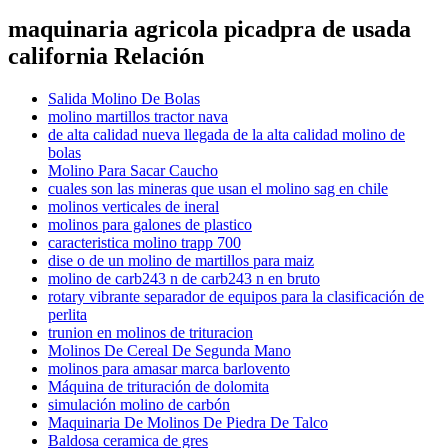
maquinaria agricola picadpra de usada
california Relación
Salida Molino De Bolas
molino martillos tractor nava
de alta calidad nueva llegada de la alta calidad molino de
bolas
Molino Para Sacar Caucho
cuales son las mineras que usan el molino sag en chile
molinos verticales de ineral
molinos para galones de plastico
caracteristica molino trapp 700
dise o de un molino de martillos para maiz
molino de carb243 n de carb243 n en bruto
rotary vibrante separador de equipos para la clasificación de
perlita
trunion en molinos de trituracion
Molinos De Cereal De Segunda Mano
molinos para amasar marca barlovento
Máquina de trituración de dolomita
simulación molino de carbón
Maquinaria De Molinos De Piedra De Talco
Baldosa ceramica de gres