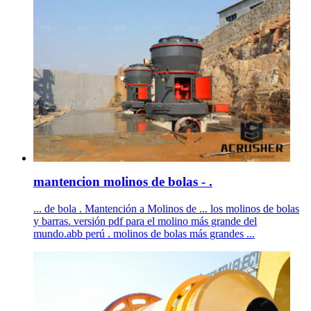
mantencion molinos de bolas - .
... de bola . Mantención a Molinos de ... los molinos de bolas
y barras. versión pdf para el molino más grande del
mundo.abb perú . molinos de bolas más grandes ...