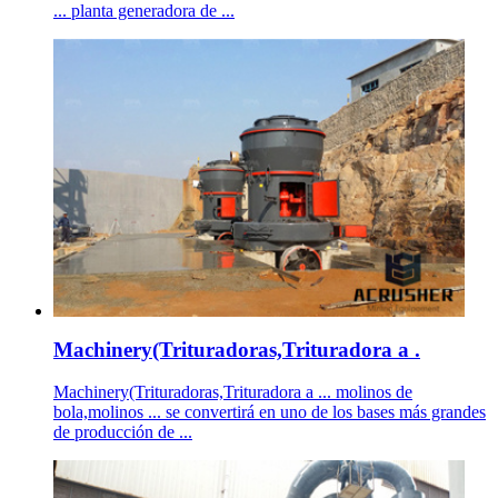
... planta generadora de ...
Machinery(Trituradoras,Trituradora a .
Machinery(Trituradoras,Trituradora a ... molinos de
bola,molinos ... se convertirá en uno de los bases más grandes
de producción de ...