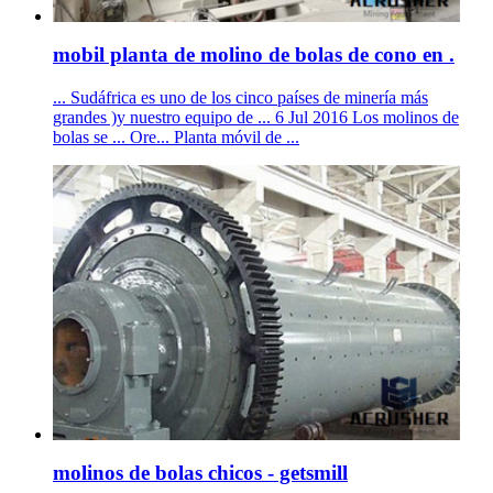
mobil planta de molino de bolas de cono en .
... Sudáfrica es uno de los cinco países de minería más
grandes )y nuestro equipo de ... 6 Jul 2016 Los molinos de
bolas se ... Ore... Planta móvil de ...
molinos de bolas chicos - getsmill