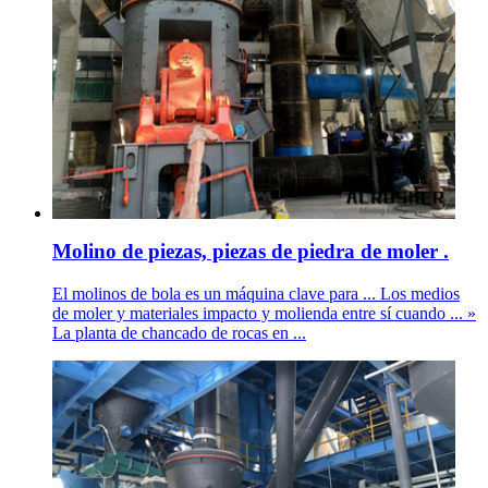
Molino de piezas, piezas de piedra de moler .
El molinos de bola es un máquina clave para ... Los medios
de moler y materiales impacto y molienda entre sí cuando ... »
La planta de chancado de rocas en ...