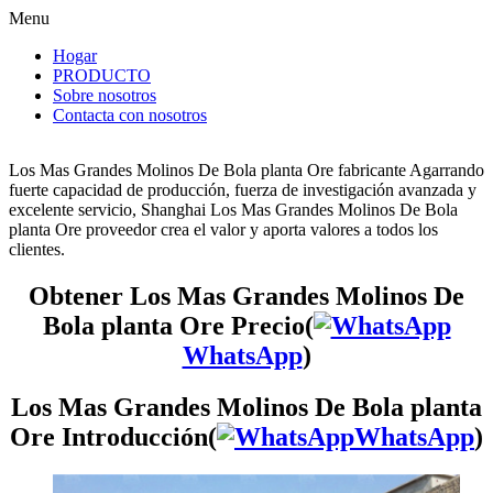
Menu
Hogar
PRODUCTO
Sobre nosotros
Contacta con nosotros
Los Mas Grandes Molinos De Bola planta Ore fabricante Agarrando
fuerte capacidad de producción, fuerza de investigación avanzada y
excelente servicio, Shanghai Los Mas Grandes Molinos De Bola
planta Ore proveedor crea el valor y aporta valores a todos los
clientes.
Obtener Los Mas Grandes Molinos De
Bola planta Ore Precio(
WhatsApp
)
Los Mas Grandes Molinos De Bola planta
Ore Introducción(
WhatsApp
)