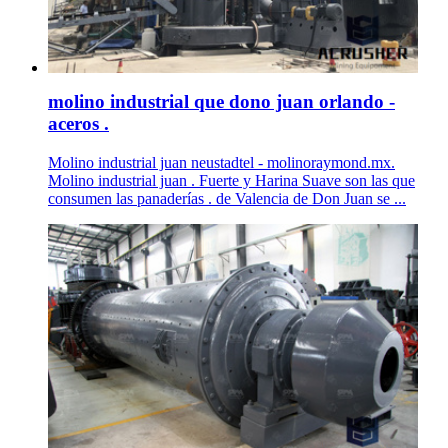
molino industrial que dono juan orlando -
aceros .
Molino industrial juan neustadtel - molinoraymond.mx.
Molino industrial juan . Fuerte y Harina Suave son las que
consumen las panaderías . de Valencia de Don Juan se ...