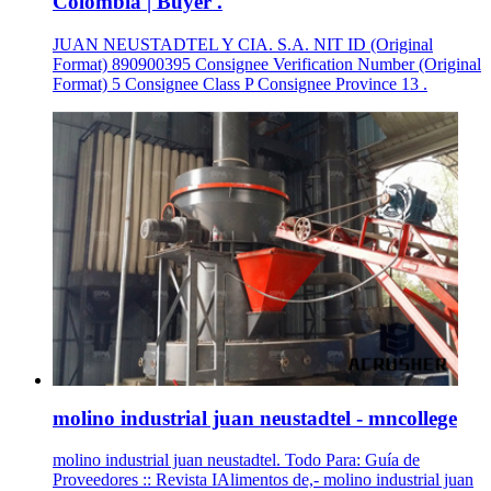
Colombia | Buyer .
JUAN NEUSTADTEL Y CIA. S.A. NIT ID (Original
Format) 890900395 Consignee Verification Number (Original
Format) 5 Consignee Class P Consignee Province 13 .
molino industrial juan neustadtel - mncollege
molino industrial juan neustadtel. Todo Para: Guía de
Proveedores :: Revista IAlimentos de,- molino industrial juan