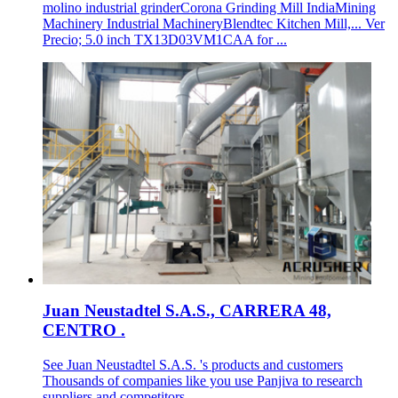
molino industrial grinderCorona Grinding Mill IndiaMining
Machinery Industrial MachineryBlendtec Kitchen Mill,... Ver
Precio; 5.0 inch TX13D03VM1CAA for ...
Juan Neustadtel S.A.S., CARRERA 48,
CENTRO .
See Juan Neustadtel S.A.S. 's products and customers
Thousands of companies like you use Panjiva to research
suppliers and competitors.