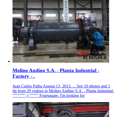
Molino Andino S.A. - Planta Industrial -
Factory - .
Juan Carlos Paiba August 13, 2013. ... See 10 photos and 1
tip from 29 visitors to Molino Andino S.A. - Planta Industrial.
"""""'''' ;) """"" Foursquare. I'm looking for