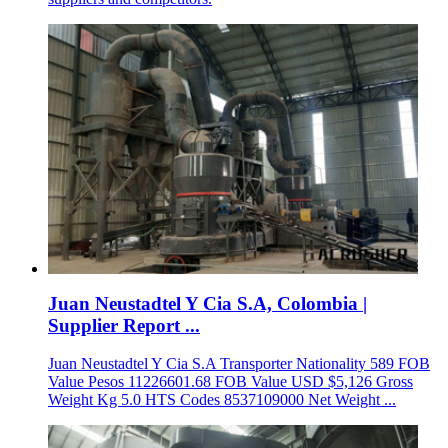
Juan Neustadtel Y Cia S.A, Colombia |
Supplier Report ...
Juan Neustadtel Y Cia S.A Transporter Nationality 589 FOB
Value Pesos 11226601.68 FOB Value USD $5,126 Gross
Weight Kg 5.0 HTS Codes 8537109000 Net Weight ...