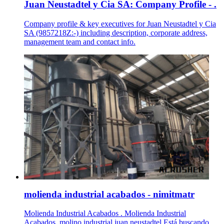
Juan Neustadtel y Cia SA: Company Profile - .
Company profile & key executives for Juan Neustadtel y Cia
SA (9857218Z:-) including description, corporate address,
management team and contact info.
molienda industrial acabados - nimitmatr
Molienda Industrial Acabados . Molienda Industrial
Acabados. molino industrial juan neustadtel Está buscando