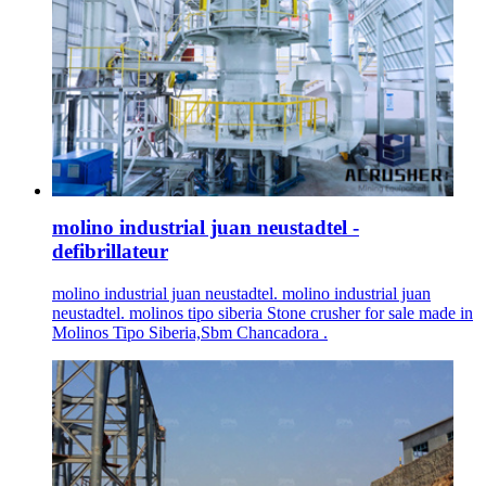
molino industrial juan neustadtel -
defibrillateur
molino industrial juan neustadtel. molino industrial juan
neustadtel. molinos tipo siberia Stone crusher for sale made in
Molinos Tipo Siberia,Sbm Chancadora .