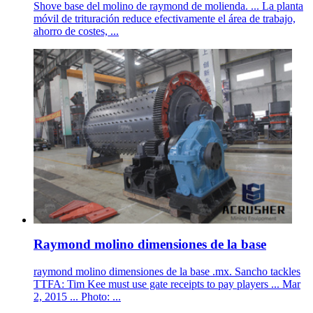
Shove base del molino de raymond de molienda. ... La planta
móvil de trituración reduce efectivamente el área de trabajo,
ahorro de costes, ...
Raymond molino dimensiones de la base
raymond molino dimensiones de la base .mx. Sancho tackles
TTFA: Tim Kee must use gate receipts to pay players ... Mar
2, 2015 ... Photo: ...