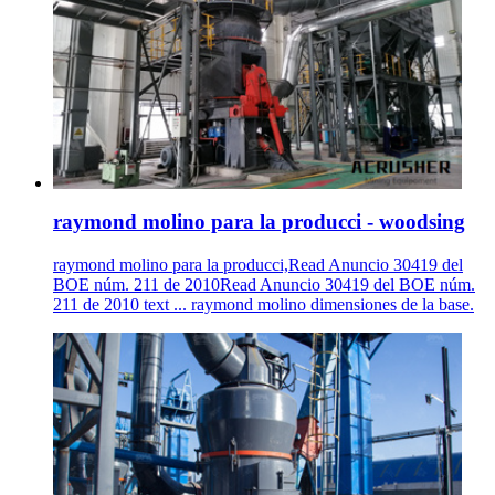
raymond molino para la producci - woodsing
raymond molino para la producci,Read Anuncio 30419 del
BOE núm. 211 de 2010Read Anuncio 30419 del BOE núm.
211 de 2010 text ... raymond molino dimensiones de la base.