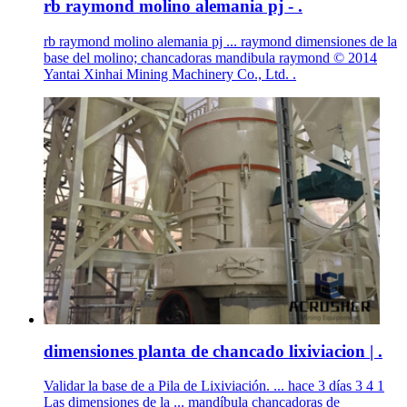
rb raymond molino alemania pj - .
rb raymond molino alemania pj ... raymond dimensiones de la
base del molino; chancadoras mandibula raymond © 2014
Yantai Xinhai Mining Machinery Co., Ltd. .
dimensiones planta de chancado lixiviacion | .
Validar la base de a Pila de Lixiviación. ... hace 3 días 3 4 1
Las dimensiones de la ... mandíbula chancadoras de