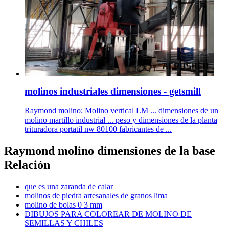
molinos industriales dimensiones - getsmill
Raymond molino; Molino vertical LM ... dimensiones de un
molino martillo industrial ... peso y dimensiones de la planta
trituradora portatil nw 80100 fabricantes de ...
Raymond molino dimensiones de la base
Relación
que es una zaranda de calar
molinos de piedra artesanales de granos lima
molino de bolas 0 3 mm
DIBUJOS PARA COLOREAR DE MOLINO DE
SEMILLAS Y CHILES