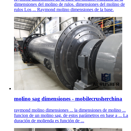
dimensiones del molino de rulos. dimensiones del molino de
rulos Los ... Raymond molino dimensiones de la base.
molino sag dimensiones - mobilecrusherchina
raymond molino dimensiones ... la dimensiones de molino ...
funcion de un molino sag. de estos parámetros en base a ... La
duración de molienda es función de ...