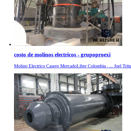
costo de molinos electricos - grupoproexi
Molino Electrico Casero MercadoLibre Colombia . ... Joel Tritu