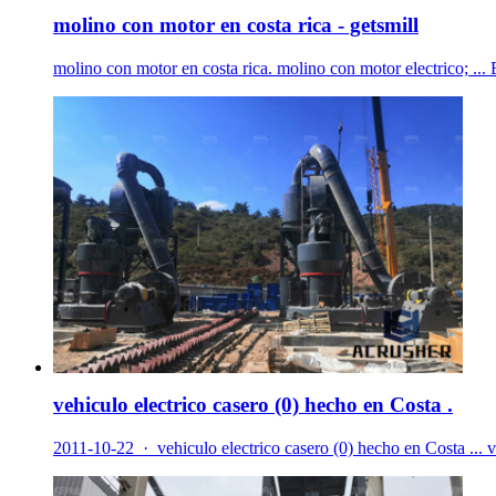
molino con motor en costa rica - getsmill
molino con motor en costa rica. molino con motor electrico; ...
vehiculo electrico casero (0) hecho en Costa .
2011-10-22 · vehiculo electrico casero (0) hecho en Costa ... v