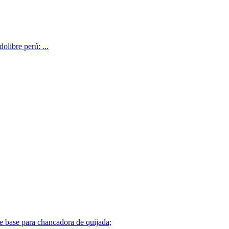
olibre perú: ...
de base para chancadora de quijada;