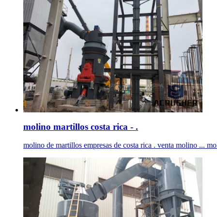
molino martillos costa rica - .
molino de martillos empresas de costa rica . venta molino ... mol