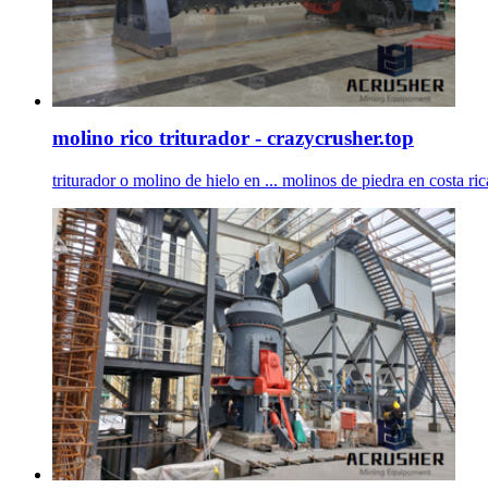
molino rico triturador - crazycrusher.top
triturador o molino de hielo en ... molinos de piedra en costa ri