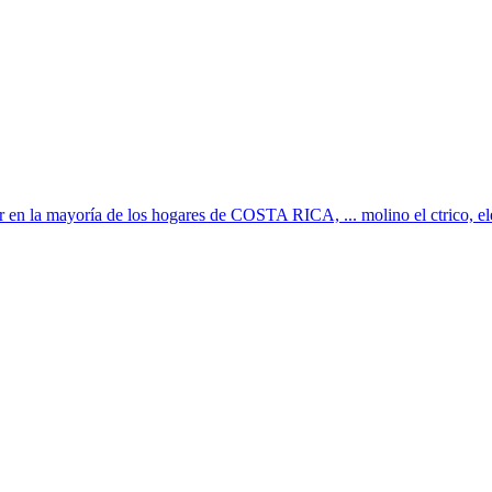
r en la mayoría de los hogares de COSTA RICA, ... molino el ctrico, elec