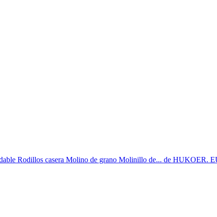
able Rodillos casera Molino de grano Molinillo de... de HUKOER. 