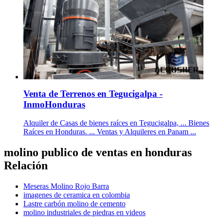
Venta de Terrenos en Tegucigalpa -
InmoHonduras
Alquiler de Casas de bienes raíces en Tegucigalpa, ... Bienes
Raíces en Honduras. ... Ventas y Alquileres en Panam ...
molino publico de ventas en honduras
Relación
Meseras Molino Rojo Barra
imagenes de ceramica en colombia
Lastre carbón molino de cemento
molino industriales de piedras en videos