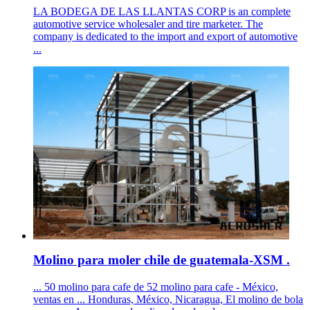
LA BODEGA DE LAS LLANTAS CORP is an complete
automotive service wholesaler and tire marketer. The
company is dedicated to the import and export of automotive
...
Molino para moler chile de guatemala-XSM .
... 50 molino para cafe de 52 molino para cafe - México,
ventas en ... Honduras, México, Nicaragua, El molino de bola