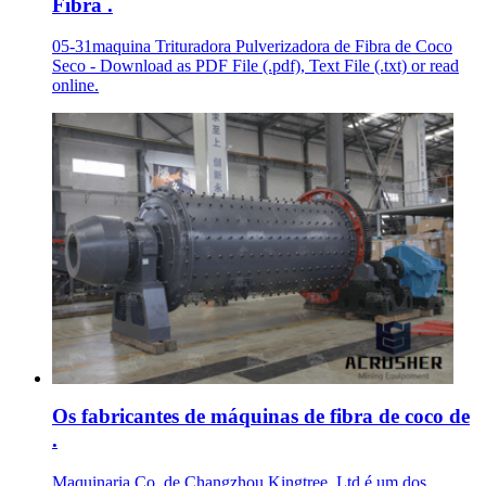
Fibra .
05-31maquina Trituradora Pulverizadora de Fibra de Coco
Seco - Download as PDF File (.pdf), Text File (.txt) or read
online.
Os fabricantes de máquinas de fibra de coco de
.
Maquinaria Co. de Changzhou Kingtree, Ltd é um dos