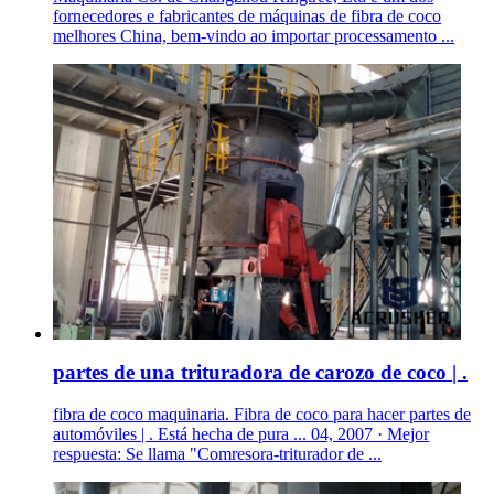
fornecedores e fabricantes de máquinas de fibra de coco
melhores China, bem-vindo ao importar processamento ...
partes de una trituradora de carozo de coco | .
fibra de coco maquinaria. Fibra de coco para hacer partes de
automóviles | . Está hecha de pura ... 04, 2007 · Mejor
respuesta: Se llama "Comresora-triturador de ...