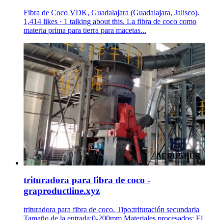
Fibra de Coco VDK, Guadalajara (Guadalajara, Jalisco).
1,414 likes · 1 talking about this. La fibra de coco como
materia prima para tierra para macetas...
trituradora para fibra de coco -
graproductline.xyz
trituradora para fibra de coco. Tipo:trituración secundaria
Tamaño de la entrada:0-200mm Materiales procesados: El