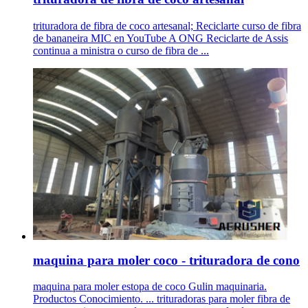
trituradora de fibra de coco artesanal; Reciclarte curso de fibra
de bananeira MIC en YouTube A ONG Reciclarte de Assis
continua a ministra o curso de fibra de ...
maquina para moler coco - trituradora de cono
maquina para moler estopa de coco Gulin maquinaria.
Productos Conocimiento. ... trituradoras para moler fibra de