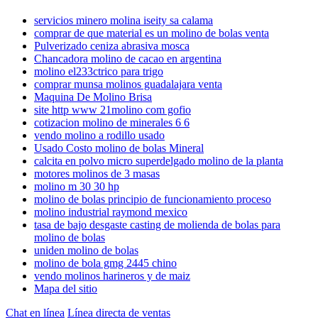
servicios minero molina iseity sa calama
comprar de que material es un molino de bolas venta
Pulverizado ceniza abrasiva mosca
Chancadora molino de cacao en argentina
molino el233ctrico para trigo
comprar munsa molinos guadalajara venta
Maquina De Molino Brisa
site http www 21molino com gofio
cotizacion molino de minerales 6 6
vendo molino a rodillo usado
Usado Costo molino de bolas Mineral
calcita en polvo micro superdelgado molino de la planta
motores molinos de 3 masas
molino m 30 30 hp
molino de bolas principio de funcionamiento proceso
molino industrial raymond mexico
tasa de bajo desgaste casting de molienda de bolas para
molino de bolas
uniden molino de bolas
molino de bola gmg 2445 chino
vendo molinos harineros y de maiz
Mapa del sitio
Chat en línea
Línea directa de ventas