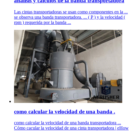
analisis y calculos de la banda transportadora
Las cintas transportadoras se usan como componentes en la ...
se observa una banda transportadora. ... ( P ) y la velocidad (
rpm ) requerida por la banda ...
como calcular la velocidad de una banda .
como calcular la velocidad de una banda transportadora ...
Cómo cacular la velocidad de una cinta transportadora | eHow