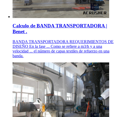
Calculo de BANDA TRANSPORTADORA |
Benet .
BANDA TRANSPORTADORA REQUERIMIENTOS DE
DISEÑO En la fase ... Como se refiere a m3/h y a una
velocidad ... el número de capas textiles de refuerzo en una
banda.