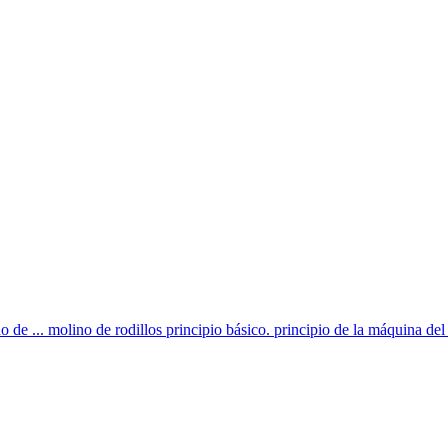
no de ... molino de rodillos principio básico. principio de la máquina del