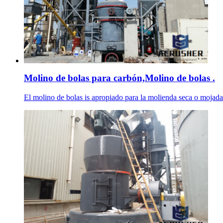
Molino de bolas para carbón,Molino de bolas .
El molino de bolas is apropiado para la molienda seca o mojada de