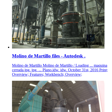
Molino de Martillo files - Autodesk .
Molino de Martillo Molino de Martillo / Loading ... maquina
cerrada.jpg. jpg. ... Plano.idw. idw. October 31st, 2016 Print;
Overview; Features; Workbench; Overview;