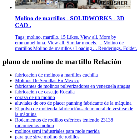
Molino de martillos - SOLIDWORKS - 3D
CAD .
Tags: molino, martillo, 15 Likes. View all. More by
emmanuel luna. View all. Similar models. ... Molino de
martillos Molino de martillos / Loading ... Renderings. Folder.
plano de molino de martillo Relación
fabricacion de molinos a martillos cuchilla
Molinos De Semillas En Mexico
fabricantes de molinos pulverizadores en venezuela aragua
fabricación de cascajo Rocalla
coraza de un molino
aluviales de oro de placer panning fabricante de la máquina
El polvo de molienda fabricación-- de mineral de vestirse de
la máquina
Rodamientos de rodillos esféricos teniendo 23138
rodamientos molino
molinos semi industriales para mole merida
para que sirve molino de rodillos