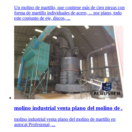
Un molino de martillo, que contiene más de cien piezas con
forma de martillo individuales de acero, ... por plano, todo
este conjunto de eje, discos, ...
molino industrial venta plano del molino de .
molino industrial venta plano del molino de martillo en
autocat Profesional, ...