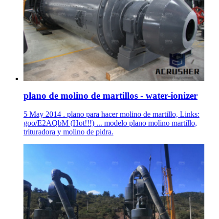
plano de molino de martillos - water-ionizer
5 May 2014 . plano para hacer molino de martillo, Links:
goo/E2AQbM (Hot!!!) ... modelo plano molino martillo,
trituradora y molino de pidra.