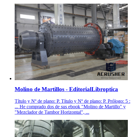
Molino de Martillos - EditorialLibroptica
Título y Nº de plano: P. Título y Nº de plano: P. Prólogo: 5 :
... He comprado dos de sus ebook "Molino de Martillo" y
"Mezclador de Tambor Horizontal", ...