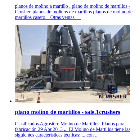
planos de molino a martillo . plano de molino de martillos -
Crusher. planos de molinos de martillos planos de molino de
martillos casero – Otras ventas – .
plano molino de martillos - sale.1crushers
Clasificados Agrositio: Molino de Martillos. Planos para
fabricación 29 Abr 2013 ... El Molino de Martillos tiene las
siguientes características técnicas: ... con ...