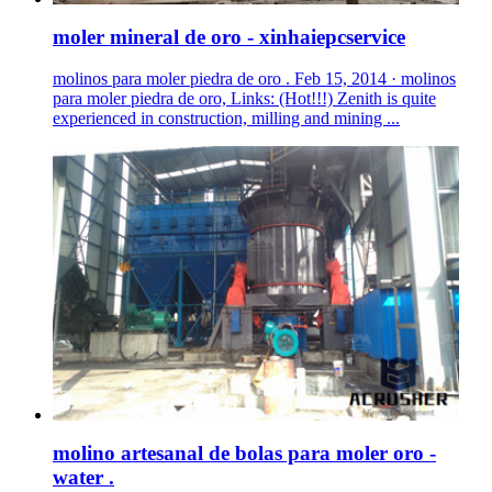
moler mineral de oro - xinhaiepcservice
molinos para moler piedra de oro . Feb 15, 2014 · molinos
para moler piedra de oro, Links: (Hot!!!) Zenith is quite
experienced in construction, milling and mining ...
molino artesanal de bolas para moler oro -
water .