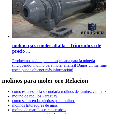
molino para moler alfalfa - Trituradora de
precio ...
Producimos todo tipo de maquinaria para la minería
(incluyendo: molino para moler alfalfa)! Danos un mensaje,
usted puede obtener más información!
molinos para moler oro Relación
como es la escuela secundaria molinos de ramirez veracruz
molino de rodillos Paraguay
como se hacen las piedras para molinos
molinos trituradores de maiz
molino de martillos caracteristicas