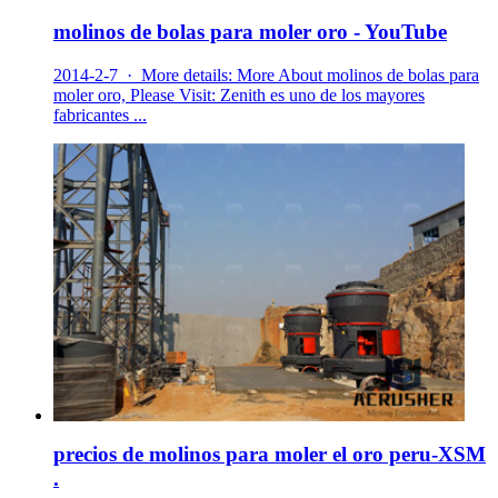
molinos de bolas para moler oro - YouTube
2014-2-7 · More details: More About molinos de bolas para
moler oro, Please Visit: Zenith es uno de los mayores
fabricantes ...
precios de molinos para moler el oro peru-XSM
.