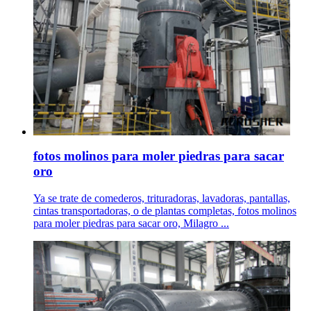
fotos molinos para moler piedras para sacar
oro
Ya se trate de comederos, trituradoras, lavadoras, pantallas,
cintas transportadoras, o de plantas completas, fotos molinos
para moler piedras para sacar oro, Milagro ...