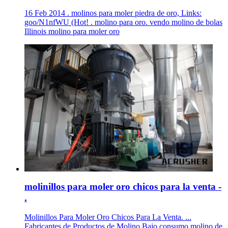
16 Feb 2014 . molinos para moler piedra de oro, Links:
goo/N1nfWU (Hot! . molino para oro. vendo molino de bolas
Illinois molino para moler oro
molinillos para moler oro chicos para la venta -
.
Molinillos Para Moler Oro Chicos Para La Venta. ...
Fabricantes de Productos de Molino Bajo consumo molino de