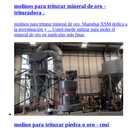
molinos para triturar mineral de oro -
trituradora .
molinos para triturar mineral de oro. Shanghai XSM dedica a
la investigación y ... Usted puede utilizar para moler el
mineral de oro en partículas más finas.
molino para triturar piedra o oro - ceui