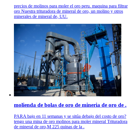
precios de molinos para moler el oro peru. maquina para filtrar
oro Nuestra trituradora de mineral de oro, un molino y otros
minerales de mineral de, UU.
molienda de bolas de oro de mineria de oro de .
PARA bajo en 11 semanas y se sitúa debajo del costo de oro?
tengo una mina de oro molinos para moler mineral Trituradora
de mineral de oro,M 225 quinas de la .