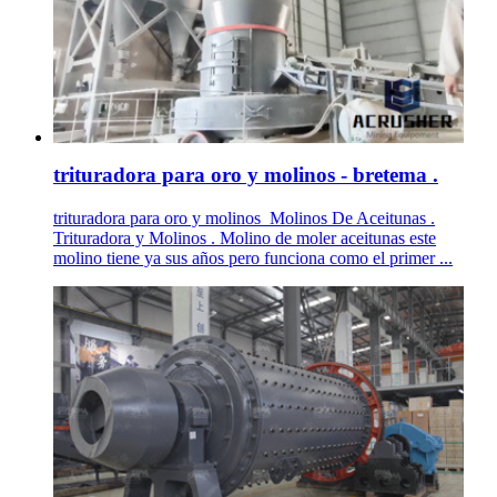
trituradora para oro y molinos - bretema .
trituradora para oro y molinos_Molinos De Aceitunas .
Trituradora y Molinos . Molino de moler aceitunas este
molino tiene ya sus años pero funciona como el primer ...