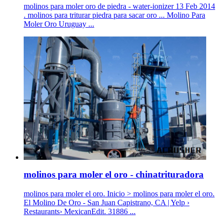
molinos para moler oro de piedra - water-ionizer 13 Feb 2014
. molinos para triturar piedra para sacar oro ... Molino Para
Moler Oro Uruguay ...
molinos para moler el oro - chinatrituradora
molinos para moler el oro. Inicio > molinos para moler el oro.
El Molino De Oro - San Juan Capistrano, CA | Yelp ›
Restaurants› MexicanEdit. 31886 ...