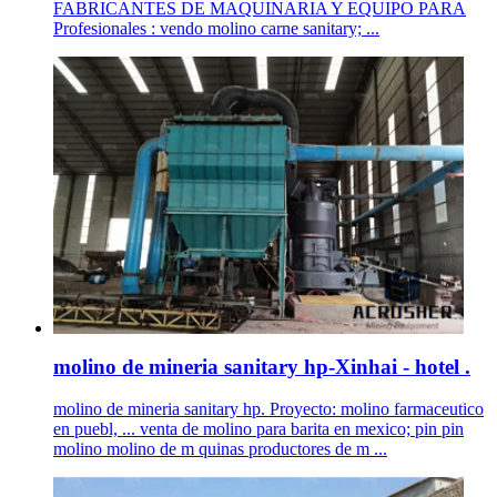
FABRICANTES DE MAQUINARIA Y EQUIPO PARA
Profesionales : vendo molino carne sanitary; ...
molino de mineria sanitary hp-Xinhai - hotel .
molino de mineria sanitary hp. Proyecto: molino farmaceutico
en puebl, ... venta de molino para barita en mexico; pin pin
molino molino de m quinas productores de m ...