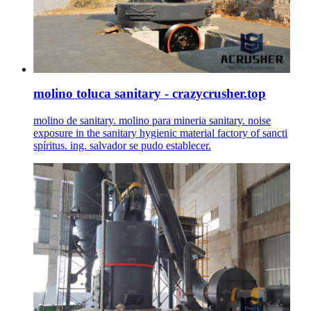
molino toluca sanitary - crazycrusher.top
molino de sanitary. molino para mineria sanitary. noise
exposure in the sanitary hygienic material factory of sancti
spíritus. ing. salvador se pudo establecer.