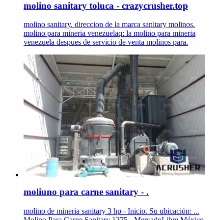
molino sanitary toluca - crazycrusher.top
molino sanitary. direccion de la marca sanitary molinos.
molino para mineria venezuelaq: la molino para mineria
venezuela despues de servicio de venta molinos para.
moliuno para carne sanitary - .
molino de mineria sanitary 3 hp - Inicio. Su ubicación: ...
Molino Para Carne Sanitary 1275 - MercadoLibre México.