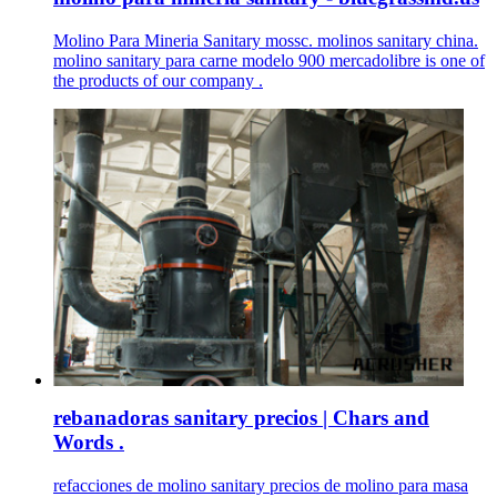
Molino Para Mineria Sanitary mossc. molinos sanitary china.
molino sanitary para carne modelo 900 mercadolibre is one of
the products of our company .
rebanadoras sanitary precios | Chars and
Words .
refacciones de molino sanitary precios de molino para masa