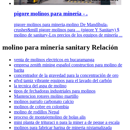
pigore molinos para mineria - .
pigore molinos para mineria,molino De Mandíbula-
crusher&mill pigore molinos para ... (pigore Y Sanitary) $
molino de sanitary-Los precios de los equipos de minería ...
molino para mineria sanitary Relación
venta de molinos electricos en bucaramanga
empresa zenith mining español construction para molino de
barita
concentrador de la gravedad para la concentración de oro
gfvd tamiz vibrante equipos para el lavado del carbón
la tecnica del aspa de molino
tipos de fechadoras industriales para molinos
Mantencion rotores molino martillo
molinos parrafo carbonato calcio
molinos de cobre en colombia
molino de rodillos Nepal
proceso de montajemolino de bolas alis
mini planta de trituraci n para la miner a de peque a escala
molinos para fabricar harina de mineria nixtamalizada