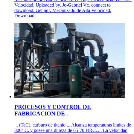
Velocidad. Uploaded by. Jo-Gabriel Vc. connect to
download. Get pdf. Mecanizado de Alta Velocidad.
Download.
PROCESOS Y CONTROL DE
FABRICACION DE .
... (TaC), carburo de titanio ... Alcanza temperaturas límites de
800° C. y posee una dureza de 65-70 HRC. ... La velocidad