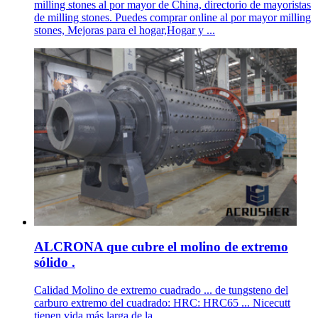
milling stones al por mayor de China, directorio de mayoristas
de milling stones. Puedes comprar online al por mayor milling
stones, Mejoras para el hogar,Hogar y ...
ALCRONA que cubre el molino de extremo
sólido .
Calidad Molino de extremo cuadrado ... de tungsteno del
carburo extremo del cuadrado: HRC: HRC65 ... Nicecutt
tienen vida más larga de la ...