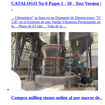
CATALOGO No 8 Pages 1 - 50 - Text Version |
.
... Ultrasónico" se basa en un Diamante de Dimenciones "D"
136° en el Extremo de una Varilla Vibratoria Presionando en
la ... Plano de 63 mm ... Vida de la ...
Compra milling stones online al por mayor de .