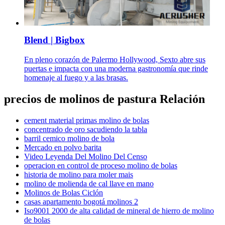
Blend | Bigbox
En pleno corazón de Palermo Hollywood, Sexto abre sus
puertas e impacta con una moderna gastronomía que rinde
homenaje al fuego y a las brasas.
precios de molinos de pastura Relación
cement material primas molino de bolas
concentrado de oro sacudiendo la tabla
barril cemico molino de bola
Mercado en polvo barita
Video Leyenda Del Molino Del Censo
operacion en control de proceso molino de bolas
historia de molino para moler mais
molino de molienda de cal llave en mano
Molinos de Bolas Ciclón
casas apartamento bogotá molinos 2
Iso9001 2000 de alta calidad de mineral de hierro de molino
de bolas