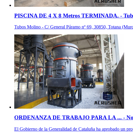
PISCINA DE 4 X 8 Metros TERMINADA. - Tubo
Tubos Molino - C/ General Páramo nº 69, 30850, Totana (Murcia
ORDENANZA DE TRABAJO PARA LA ... - Noti
El Gobierno de la Generalidad de Cataluña ha aprobado un proyect