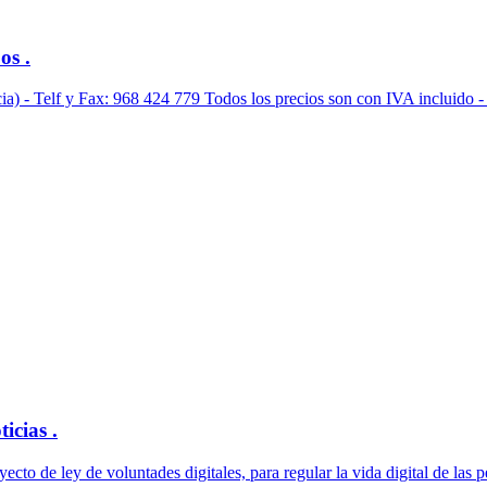
s .
) - Telf y Fax: 968 424 779 Todos los precios son con IVA incluido -
cias .
o de ley de voluntades digitales, para regular la vida digital de las pe