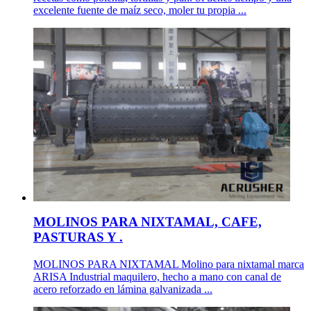
excelente fuente de maíz seco, moler tu propia ...
MOLINOS PARA NIXTAMAL, CAFE,
PASTURAS Y .
MOLINOS PARA NIXTAMAL Molino para nixtamal marca
ARISA Industrial maquilero, hecho a mano con canal de
acero reforzado en lámina galvanizada ...