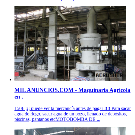
MIL ANUNCIOS.COM - Maquinaria Agrícola
en .
150€ ¡¡¡ puede ver la mercancía antes de pagar !!!! Para sacar
agua de riego, sacar agua de un pozo, llenado de depósitos,
piscinas, pantanos etcMOTOBOMBA DE ...