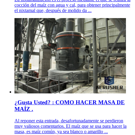
cocción del maíz con agua y cal, para obtener principalmente
el nixtamal que, después de molido da ...
¿Gusta Usted? : COMO HACER MASA DE
MAÍZ .
Al reponer esta entrada, desafortunadamente se perdieron
muy valiosos comentarios. El maíz que se usa para hacer la
masa, es maíz común, ya sea blanco o amarillo ...