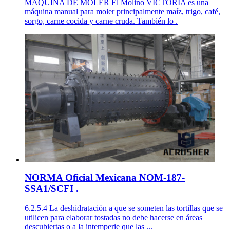
MÁQUINA DE MOLER El Molino VICTORIA es una
máquina manual para moler principalmente maíz, trigo, café,
sorgo, carne cocida y carne cruda. También lo .
NORMA Oficial Mexicana NOM-187-
SSA1/SCFI .
6.2.5.4 La deshidratación a que se someten las tortillas que se
utilicen para elaborar tostadas no debe hacerse en áreas
descubiertas o a la intemperie que las ...