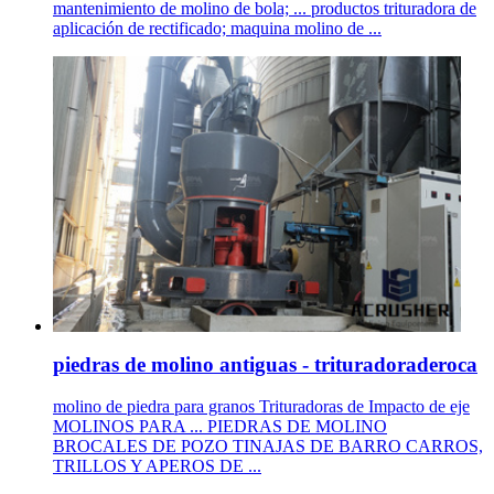
mantenimiento de molino de bola; ... productos trituradora de
aplicación de rectificado; maquina molino de ...
piedras de molino antiguas - trituradoraderoca
molino de piedra para granos Trituradoras de Impacto de eje
MOLINOS PARA ... PIEDRAS DE MOLINO
BROCALES DE POZO TINAJAS DE BARRO CARROS,
TRILLOS Y APEROS DE ...