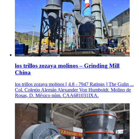
los trillos zozaya molinos – Grinding Mill
China
los trillos zozaya molinos [ 4.8 - 7947 Ratings ] The Gulin ...
Col. Colegio Alemán Alexander Von Humboldt. Molino de
Rosas, D. México núm. CAA681031IXA.