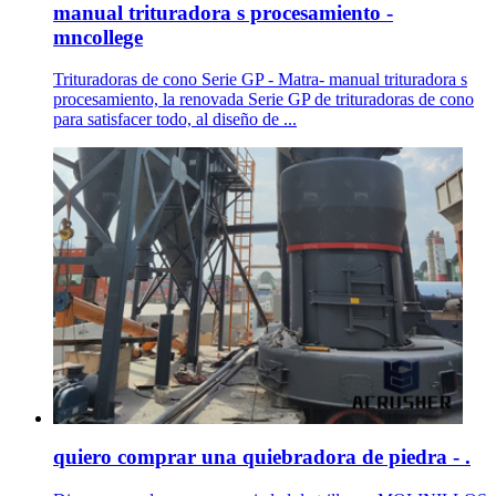
manual trituradora s procesamiento -
mncollege
Trituradoras de cono Serie GP - Matra- manual trituradora s
procesamiento, la renovada Serie GP de trituradoras de cono
para satisfacer todo, al diseño de ...
quiero comprar una quiebradora de piedra - .