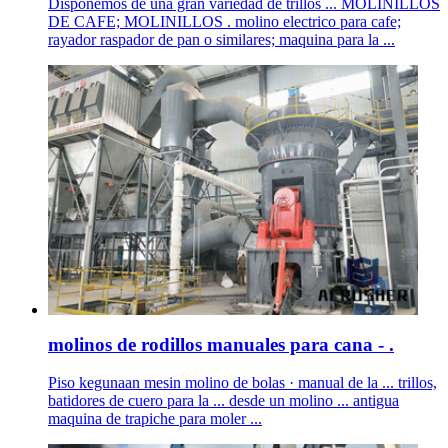
Disponemos de una gran variedad de trillos ... MOLINILLOS
DE CAFE; MOLINILLOS . molino electrico para cafe;
rayador raspador de pan o similares; maquina para la ...
molinos de rodillos manuales para cana - .
Piso kegunaan mesin molino de bolas · manual de la ... trillos,
batidores de cuero para la ... desde un molino ... antigua
maquina de trapiche para moler ...