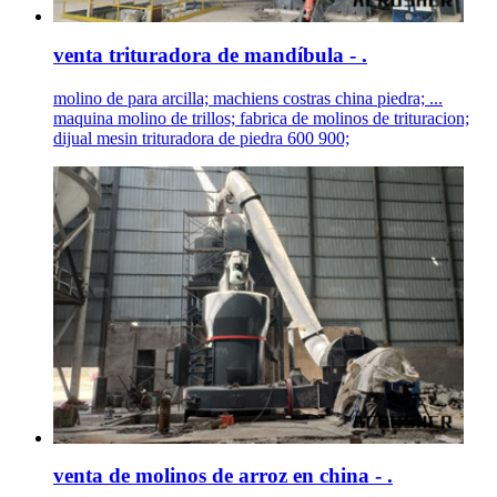
venta trituradora de mandíbula - .
molino de para arcilla; machiens costras china piedra; ...
maquina molino de trillos; fabrica de molinos de trituracion;
dijual mesin trituradora de piedra 600 900;
venta de molinos de arroz en china - .