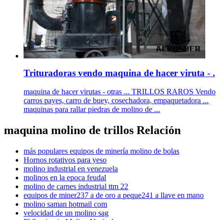
Trituradoras vendo maquina de hacer viruta - .
maquina de hacer virutas - otras ... TRILLOS RAROS Vendo
carros payes, carro de buey, cosechadora, empaquetadora ...
maquinas para rallar piedras de molino de ...
maquina molino de trillos Relación
más populares equipos de minería molino de bolas
Hornos rotativos para yeso
molino industrial en venezuela
molinos en la epoca feudal
molino de carnes industrial ttm 22
equipos de miner237 a de oro a peque241 a llave en mano
molino saman hotmail com
velocidad de un molino sag