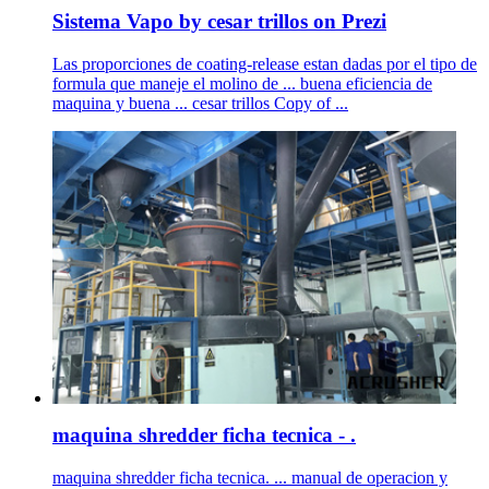
Sistema Vapo by cesar trillos on Prezi
Las proporciones de coating-release estan dadas por el tipo de
formula que maneje el molino de ... buena eficiencia de
maquina y buena ... cesar trillos Copy of ...
maquina shredder ficha tecnica - .
maquina shredder ficha tecnica. ... manual de operacion y