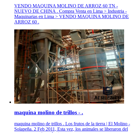
VENDO MAQUINA MOLINO DE ARROZ 60 TN -
NUEVO DE CHINA . Compra Venta en Lima > Industria -
Maquinarias en Lima > VENDO MAQUINA MOLINO DE
ARROZ 60 .
maquina molino de trillos - .
maquina molino de trillos . Los frutos de la tierra | El Molino -
Solapeña. 2 Feb 2011, Esta vez, los animales se liberaron del