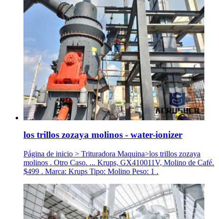
los trillos zozaya molinos - water-ionizer
Página de inicio > Trituradora Maquina>los trillos zozaya
molinos . Otro Caso. ... Krups, GX410011V, Molino de Café.
$499 . Marca: Krups Tipo: Molino Peso: 1 .