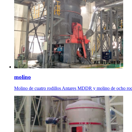
molino
Molino de cuatro rodillos Antares MDDR y molino de ocho rodill