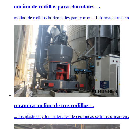
molino de rodillos para chocolates - .
molino de rodillos horizontales para cacao ... Informacin relacion
ceramica molino de tres rodillos - .
... los plásticos y los materiales de cerámicas se transforman en a