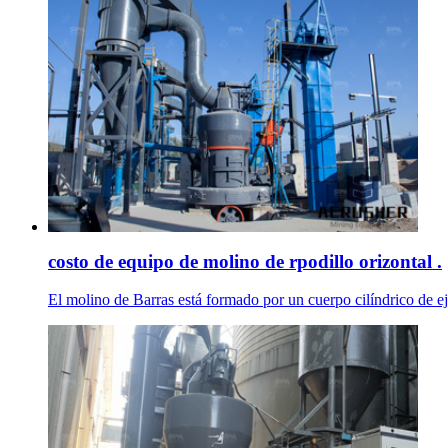
costo de equipo de molino de rpodillo orizontal .
El molino de Barras está formado por un cuerpo cilíndrico de eje 