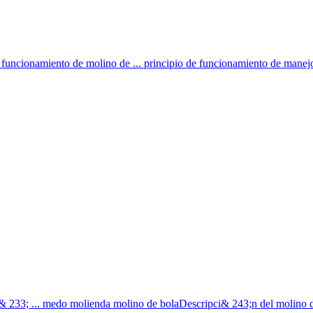
 funcionamiento de molino de ... principio de funcionamiento de manejo
t& 233; ... medo molienda molino de bolaDescripci& 243;n del molino de