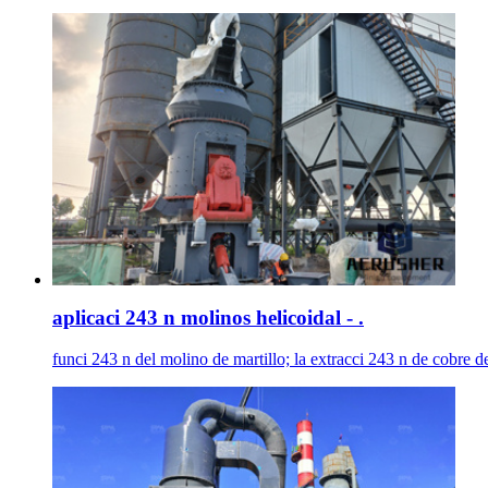
aplicaci 243 n molinos helicoidal - .
funci 243 n del molino de martillo; la extracci 243 n de cobre d