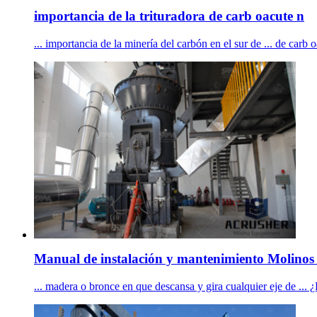
importancia de la trituradora de carb oacute n
... importancia de la minería del carbón en el sur de ... de carb o
Manual de instalación y mantenimiento Molinos 
... madera o bronce en que descansa y gira cualquier eje d