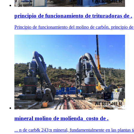
principio de funcionamiento de trituradoras de .
Principio de funcionamiento del molino de carbón. principio de
mineral molino de molienda_costo de .
... n de carb& 243;n mineral, fundamentalmente en las plantas 