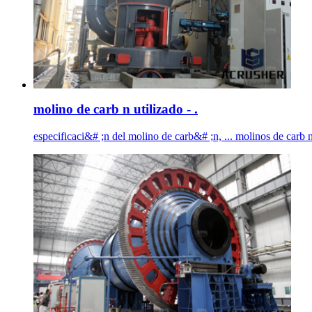
molino de carb n utilizado - .
especificaci&# ;n del molino de carb&# ;n, ... molinos de carb n f