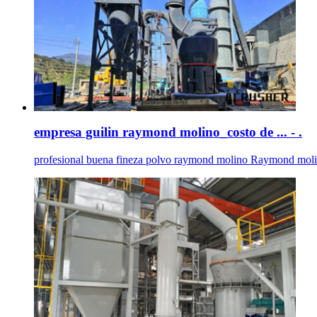
empresa guilin raymond molino_costo de ... - .
profesional buena fineza polvo raymond molino Raymond molino .