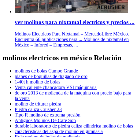
ver molinos para nixtamal electricos y precios ...
Molinos Electricos Para Nixtamal – MercadoLibre México.
Encuentra 66 publicaciones para ... Molinos de nixtamal en
México – Infored – Empresas, ...
molinos electricos en méxico Relación
molinos de bolas Campo Grande
planes de boquillas de dragado de oro
1-40t h molino de bolas
Venta caliente chancadora VSI máquinaria
de oro 2013 de molienda de la máquina con precio bajo para
la venta
molino de triturar piedra
Piedra caliza Crusher 23
Tipo R molino de extrema presión
Antiguos Molinos De Cafe Son
durable laboratorio de piedra caliza cilíndrica molino de bolas
caracteristicas del aspa de molino en gimnasia
Bola molino de bolas de molienda