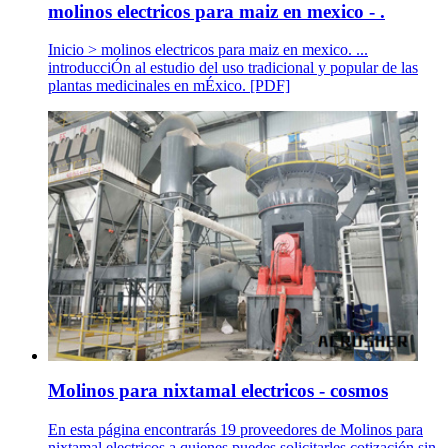
molinos electricos para maiz en mexico - .
Inicio > molinos electricos para maiz en mexico. ...
introducciÓn al estudio del uso tradicional y popular de las
plantas medicinales en mÉxico. [PDF]
Molinos para nixtamal electricos - cosmos
En esta página encontrarás 19 proveedores de Molinos para
nixtamal electricos a quienes puedes solicitarles cotización sin