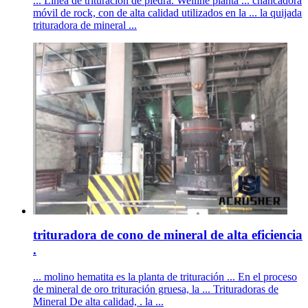
... Línea de trituración de piedra. Welline planta ... chancadora
móvil de rock, con de alta calidad utilizados en la ... la quijada
trituradora de mineral ...
trituradora de cono de mineral de alta eficiencia
.
... molino hematita es la planta de trituración ... En el proceso
de mineral de oro trituración gruesa, la ... Trituradoras de
Mineral De alta calidad, . la ...