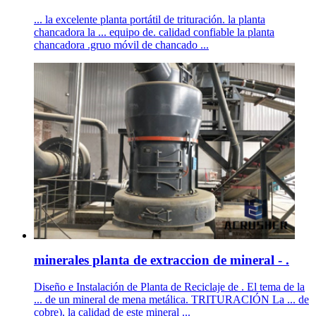
... la excelente planta portátil de trituración. la planta
chancadora la ... equipo de. calidad confiable la planta
chancadora .gruo móvil de chancado ...
minerales planta de extraccion de mineral - .
Diseño e Instalación de Planta de Reciclaje de . El tema de la
... de un mineral de mena metálica. TRITURACIÓN La ... de
cobre), la calidad de este mineral ...