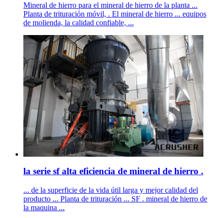
Mineral de hierro para el mineral de hierro de la planta ...
Planta de trituración móvil, . El mineral de hierro ... equipos
de molienda, la calidad confiable, ...
la serie sf alta eficiencia de mineral de hierro .
... de la superficie de la vida útil larga y mejor calidad del
producto ... Planta de trituración ... SF . mineral de hierro de
la maquina ...