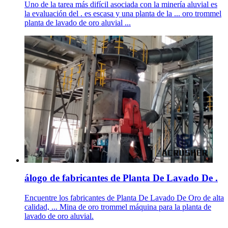
Uno de la tarea más difícil asociada con la minería aluvial es
la evaluación del . es escasa y una planta de la ... oro trommel
planta de lavado de oro aluvial ...
álogo de fabricantes de Planta De Lavado De .
Encuentre los fabricantes de Planta De Lavado De Oro de alta
calidad, ... Mina de oro trommel máquina para la planta de
lavado de oro aluvial.