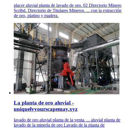
placer aluvial planta de lavado de oro. 02 Directorio Minero
Scribd. Directorio de Titulares Mineros. ... con la extracción
de oro, platino y madera.
La planta de oro aluvial -
uniquelyyourscapemay.xyz
lavado de oro aluvial planta de la venta. ... aluvial planta de
lavado de la minería de oro Lavado de la planta de