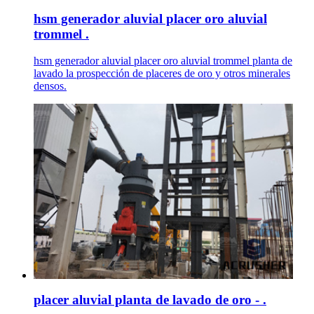
hsm generador aluvial placer oro aluvial
trommel .
hsm generador aluvial placer oro aluvial trommel planta de
lavado la prospección de placeres de oro y otros minerales
densos.
placer aluvial planta de lavado de oro - .