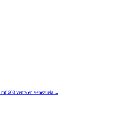
l mf 600 venta en venezuela ...