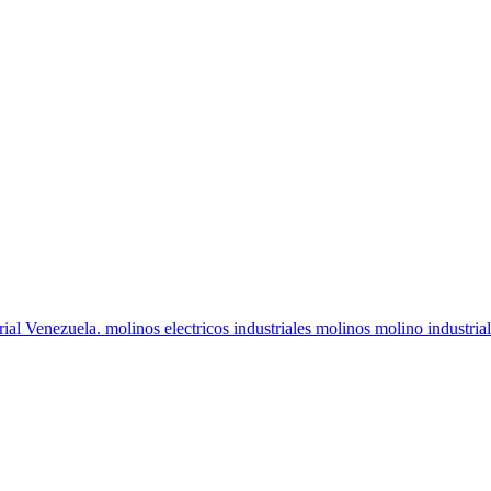
trial Venezuela. molinos electricos industriales molinos molino industria