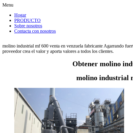
Menu
Hogar
PRODUCTO
Sobre nosotros
Contacta con nosotros
molino industrial mf 600 venta en venzuela fabricante Agarrando fuer
proveedor crea el valor y aporta valores a todos los clientes.
Obtener molino indu
molino industrial 