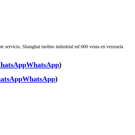
te servicio, Shanghai molino industrial mf 600 venta en venzuela
WhatsApp
)
WhatsApp
)