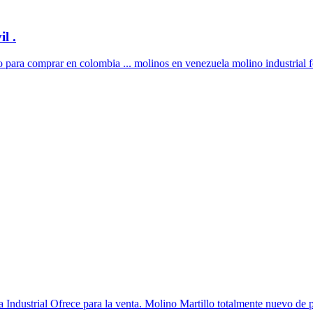
l .
o para comprar en colombia ... molinos en venezuela molino industrial f
Industrial Ofrece para la venta. Molino Martillo totalmente nuevo de pa