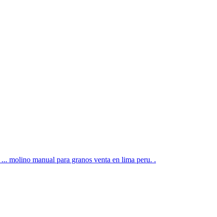
o manual para granos venta en lima peru. .