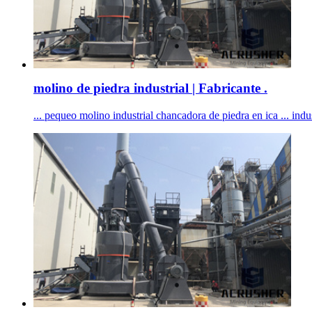
molino de piedra industrial | Fabricante .
... pequeo molino industrial chancadora de piedra en ica ... ind