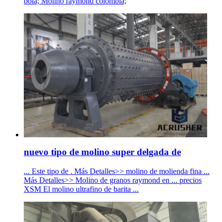
bola; Molino raymond colombia;
nuevo tipo de molino super delgada de
... Este tipo de . Más Detalles>> molino de molienda fina ...
Más Detalles>> Molino de granos raymond en ... precios
XSM El molino ultrafino de barita ...