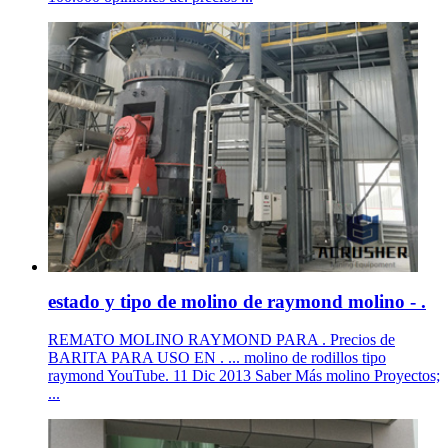
estado y tipo de molino de raymond molino - .
REMATO MOLINO RAYMOND PARA . Precios de
BARITA PARA USO EN . ... molino de rodillos tipo
raymond YouTube. 11 Dic 2013 Saber Más molino Proyectos;
...