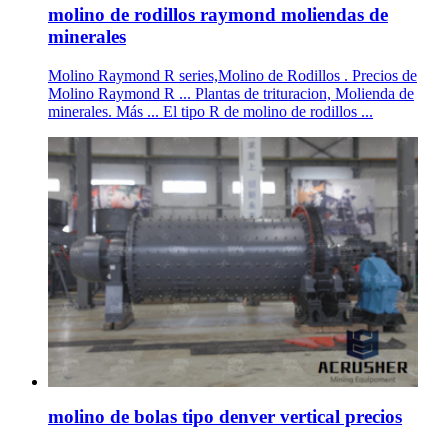
molino de rodillos raymond moliendas de
minerales
Molino Raymond R series,Molino de Rodillos . Precios de
Molino Raymond R ... Plantas de trituracion, Molienda de
minerales. Más ... El tipo R de molino de rodillos ...
molino de bolas tipo denver vertical precios