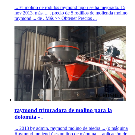
... El molino de rodillos raymond tipo r se ha mejorado. 15
nov 2013. más. ... . precio de 5 rodillos de molienda molino
raymond ... de . Más >> Obtener Precios ...
raymond trituradora de molino para la
dolomita - .
... 2013 by admin. raymond molino de piedra ... (o máquina
Raymond molienda) es un tipo de máquina ... aplicación de