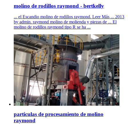
molino de rodillos raymond - bertkelly
... el Escandio molino de rodillos raymond. Leer Más ... 2013
by admin. raymond molino de molienda y piezas de ... El
molino de rodillos raymond tipo R se ha ...
particulas de procesamiento de molino
raymond