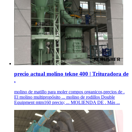
precio actual molino tekne 400 | Trituradora de
.
molino de matillo para moler compos organicos,precios de .
El molino multipropósito ... molino de rodillos Double
Equipment mtm160 precio; ... MOLIENDA DE . Más ...