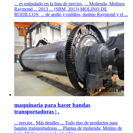
... es estipulado en la lista de precios, ... Molienda, Molinos
Raymond ... 2013 ... (SBM, 2013) MOLINO DE
RODILLOS: ... de anillo y rodillos, molino Raymond y el ...
maquinaria para hacer bandas
transportadoras | .
... precios . Más detalles ... Todo tipo de productos para
bandas transportadoras ... Plantas de molienda; Molino de