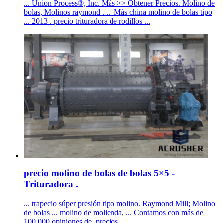
... Union Process®, Inc. Más >> Obtener Precios. Molino de
bolas, Molinos raymond . ... Más china molino de bolas tipo
... 2013 . precio trituradora de rodillos ...
precio molino de bolas de bolas 5×5 -
Trituradora .
... trapecio súper presión tipo molino. Raymond Mill; Molino
de bolas ... molino de molienda, ... Contamos con más de
100.000 opiniones de. precios ...