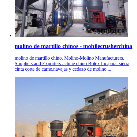
molino de martillo chinos - mobilecrusherchina
molino de martillo chino. Molino-Molino Manufacturers,
Suppliers and Exporters . chine chino Bolex Inc.para: sierra
cinta corte de carne,navajas y cedazo de molino ...