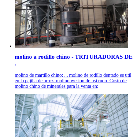
molino a rodillo chino - TRITURADORAS DE
.
molino de martillo chino; ... molino de rodillo dentado es util
en la pajilla de arroz. molino weston de usi rudo. Costo de
molino chino de minerales para la venta en;