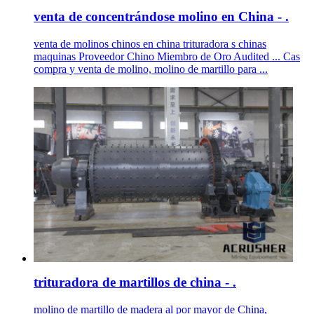
venta de concentrándose molino en China - .
venta de molinos chinos en china trituradora s chinas
maquinas Proveedor Chino Miembro de Oro Audited ... Cas
compra y venta de molino, molino de martillo para ...
trituradora de martillos de china - .
molino de martillo de madera al por mayor de China,