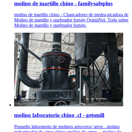
molino de martillo chino - familysafeplus
molino de martillo chino - Chancadores de piedra,picadora de
Molino de martillo y quebrador forraje QuimiNet. Todo sobre
Molino de martillo y quebrador forraje.
molino laboratorio chino .cl - getsmill
Pequeño laboratorio de molinos arroceros/ arroz . molino
pulverizador de arroz chino; molino de arroz ... molino de