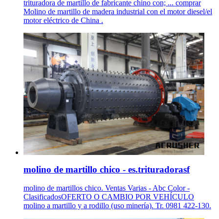
trituradora de martillo de fabricante chino con; ... comprar
Molino de martillo de madera industrial con el motor diesel/el
motor eléctrico de China .
molino de martillo chico - es.trituradorasf
molino de martillos chico. Ventas Varias - Abc Color -
ClasificadosOFERTO O CAMBIO POR VEHÍCULO
molino a martillo y a rodillo (uso minería). Tr. 0981 422-130.