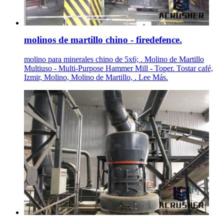
molinos de martillo chino - firedefence.
molino para minerales chino de 5x6; . Molino de Martillo
Multiuso - Multi-Purpose Hammer Mill - Toper. Tostar café,
Izmir, Molino, Molino de Martillo, . Lee Más.