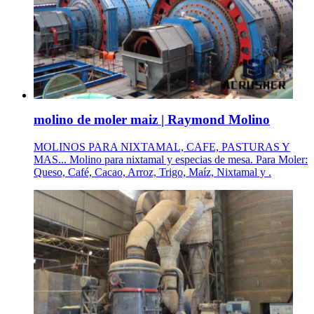
molino de moler maiz | Raymond Molino
MOLINOS PARA NIXTAMAL, CAFE, PASTURAS Y
MAS... Molino para nixtamal y especias de mesa. Para Moler:
Queso, Café, Cacao, Arroz, Trigo, Maíz, Nixtamal y .