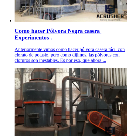
Como hacer Pólvora Negra casera |
Experimentos .
Anteriormente vimos como hacer pólvora casera fácil con
clorato de potasio, pero como dijimos, las pólvoras con
cloruros son inestables. Es por eso, que ahora ...