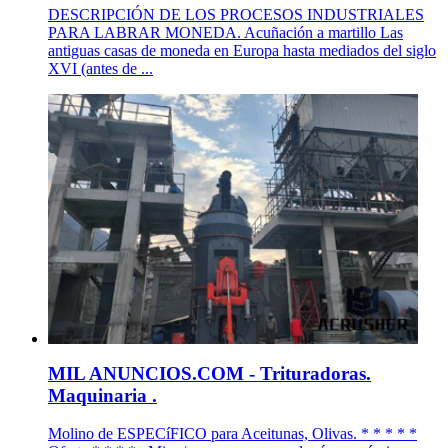
DESCRIPCIÓN DE LOS PROCESOS INDUSTRIALES
PARA LABRAR MONEDA. Acuñación a martillo Las
antiguas casas de moneda en Europa hasta mediados del siglo
XVI (antes de ...
MIL ANUNCIOS.COM - Trituradoras.
Maquinaria .
Molino de ESPECíFICO para Aceitunas, Olivas. * * * * *