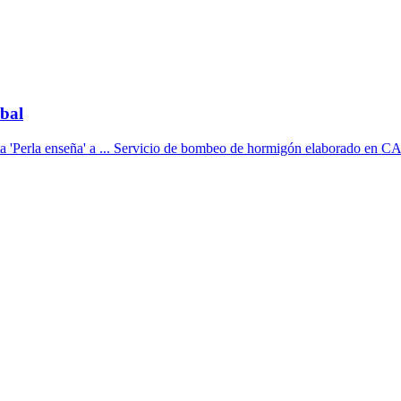
bal
a 'Perla enseña' a ... Servicio de bombeo de hormigón elaborado en C