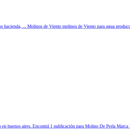
os hacienda, ... Molinos de Viento molinos de Viento para agua producci
o en buenos aires. Encontrá 1 publicación para Molino De Perla Marca 