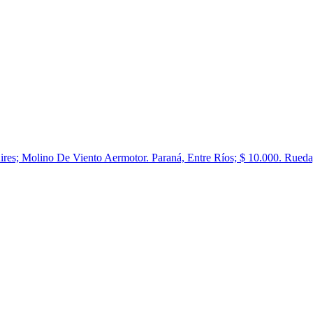
Aires; Molino De Viento Aermotor. Paraná, Entre Ríos; $ 10.000. Rue