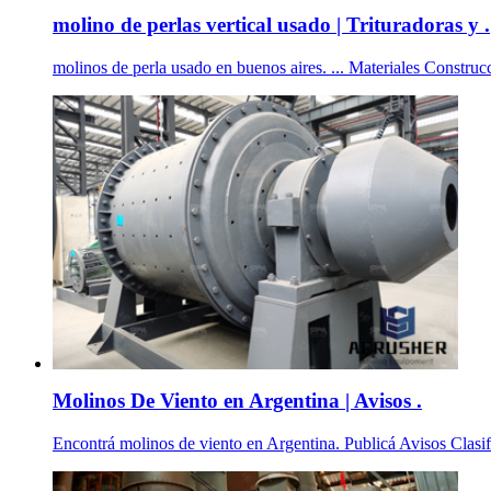
molino de perlas vertical usado | Trituradoras y .
molinos de perla usado en buenos aires. ... Materiales Constr
Molinos De Viento en Argentina | Avisos .
Encontrá molinos de viento en Argentina. Publicá Avisos Clasific