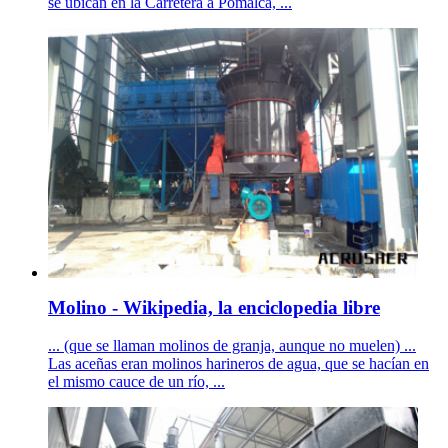
se ubican en la Carretera a Pomalca, ...
Molino - Wikipedia, la enciclopedia libre
... (que se llaman molinos de granja, aunque no muelen) ...
Las aceñas eran molinos harineros de agua, que se hacían en
el mismo cauce de un río, ...