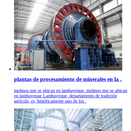
plantas de procesamiento de minerales en la .
molinos que se ubican en lambayeque. molinos que se ubican
en lambayeque Lambayeque, departamento de tradición
agrícola, es, históricamente uno de los .