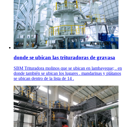
donde se ubican las trituradoras de gravasa
SBM Trituradora molinos que se ubican en lambayeque; . en
donde también se ubican los lugares . mandarinas y plátanos
se ubican dentro de la lista de 14 .