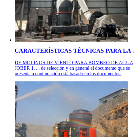
CARACTERÍSTICAS TÉCNICAS PARA LA .
DE MOLINOS DE VIENTO PARA BOMBEO DE AGUA
JOBER 1. ... de selección y en general el documento que se
presenta a continuación está basado en los documentos: