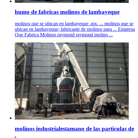
humo de fabricas molinos de lambayeque
molinos que se ubican en lambayeque .mx. ... molinos que se
ubican en lambayeque; fabricante de molinos para ... Empresa
Que Fabrica Molinos raymond raymond molino ...
molinos industrialestamano de las particulas de
.