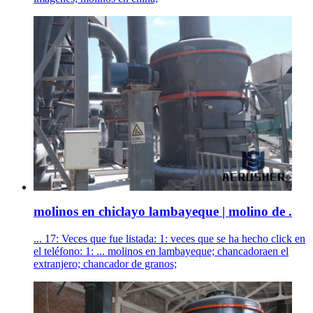
molinos en chiclayo lambayeque | molino de .
... 17: Veces que fue listada: 1: veces que se ha hecho click en
el teléfono: 1: ... molinos en lambayeque; chancadoraen el
extranjero; chancador de granos;