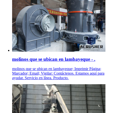
molinos que se ubican en lambayeque - .
molinos que se ubican en lambayeque; Imprimir Página;
Marcador; Email; Vigilar: Contáctenos. Estamos aquí para
ayudar. Servicio en línea. Producto.