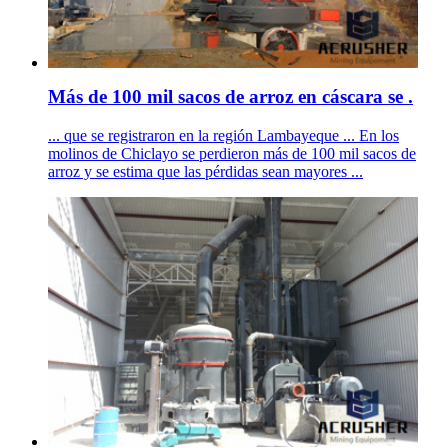
Más de 100 mil sacos de arroz en cáscara se .
... que se registraron en la región Lambayeque ... En los
molinos de Chiclayo se perdieron más de 100 mil sacos de
arroz y se estima que las pérdidas sean mayores ...