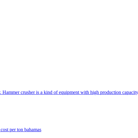
 Hammer crusher is a kind of equipment with high production capacity,
 cost per ton bahamas