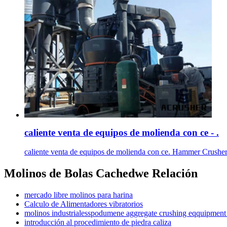
caliente venta de equipos de molienda con ce - .
caliente venta de equipos de molienda con ce. Hammer Crusher.
Molinos de Bolas Cachedwe Relación
mercado libre molinos para harina
Calculo de Alimentadores vibratorios
molinos industrialesspodumene aggregate crushing eqquipment
introducción al procedimiento de piedra caliza