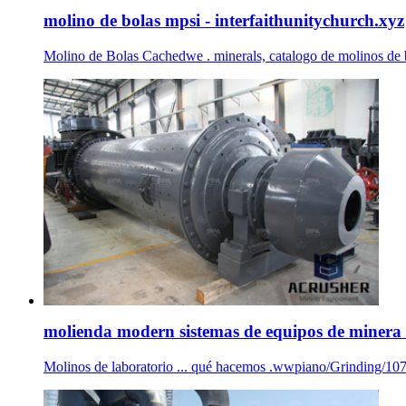
molino de bolas mpsi - interfaithunitychurch.xyz
Molino de Bolas Cachedwe . minerals, catalogo de molinos de bo
molienda modern sistemas de equipos de minera 
Molinos de laboratorio ... qué hacemos .wwpiano/Grinding/107