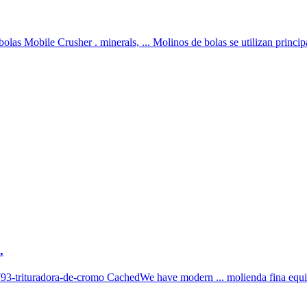
las Mobile Crusher . minerals, ... Molinos de bolas se utilizan princip
.
93-trituradora-de-cromo CachedWe have modern ... molienda fina equi