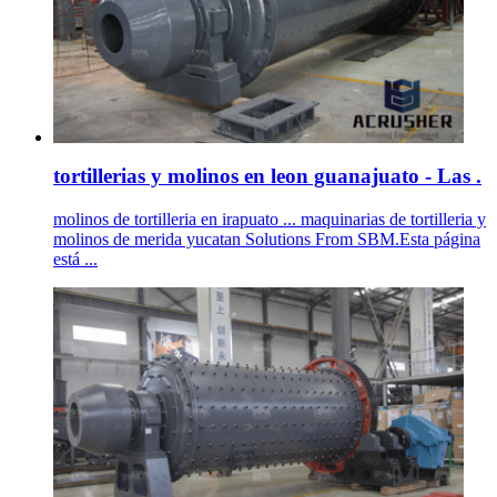
tortillerias y molinos en leon guanajuato - Las .
molinos de tortilleria en irapuato ... maquinarias de tortilleria y
molinos de merida yucatan Solutions From SBM.Esta página
está ...