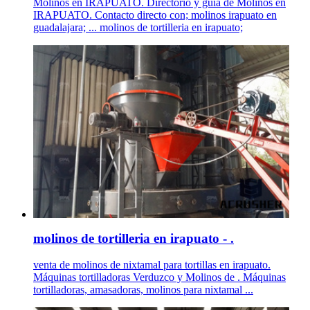
Molinos en IRAPUATO. Directorio y guia de Molinos en
IRAPUATO. Contacto directo con; molinos irapuato en
guadalajara; ... molinos de tortilleria en irapuato;
molinos de tortilleria en irapuato - .
venta de molinos de nixtamal para tortillas en irapuato.
Máquinas tortilladoras Verduzco y Molinos de . Máquinas
tortilladoras, amasadoras, molinos para nixtamal ...