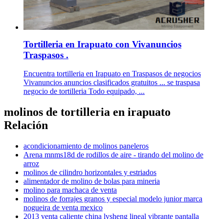
Tortilleria en Irapuato con Vivanuncios
Traspasos .
Encuentra tortilleria en Irapuato en Traspasos de negocios
Vivanuncios anuncios clasificados gratuitos ... se traspasa
negocio de tortilleria Todo equipado, ...
molinos de tortilleria en irapuato
Relación
acondicionamiento de molinos paneleros
Arena mnms18d de rodillos de aire - tirando del molino de
arroz
molinos de cilindro horizontales y estriados
alimentador de molino de bolas para mineria
molino para machaca de venta
molinos de forrajes granos y especial modelo junior marca
nogueira de venta mexico
2013 venta caliente china lvsheng lineal vibrante pantalla