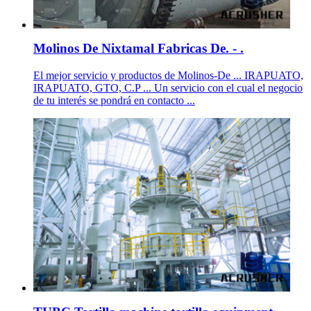
Molinos De Nixtamal Fabricas De. - .
El mejor servicio y productos de Molinos-De ... IRAPUATO,
IRAPUATO, GTO, C.P ... Un servicio con el cual el negocio
de tu interés se pondrá en contacto ...