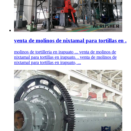
venta de molinos de nixtamal para tortillas en .
molinos de tortilleria en irapuato ... venta de molinos de
nixtamal para tortillas en irapuato. . venta de molinos de
nixtamal para tortillas en irapuato, ...