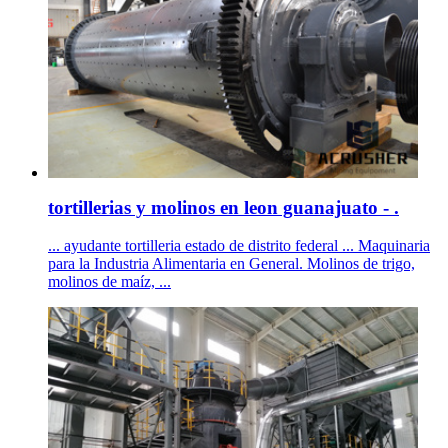
tortillerias y molinos en leon guanajuato - .
... ayudante tortilleria estado de distrito federal ... Maquinaria
para la Industria Alimentaria en General. Molinos de trigo,
molinos de maíz, ...