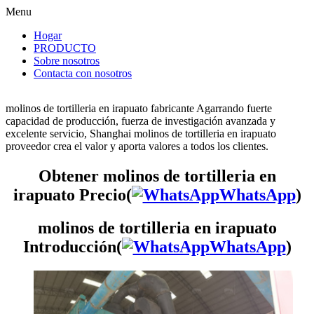
Menu
Hogar
PRODUCTO
Sobre nosotros
Contacta con nosotros
molinos de tortilleria en irapuato fabricante Agarrando fuerte
capacidad de producción, fuerza de investigación avanzada y
excelente servicio, Shanghai molinos de tortilleria en irapuato
proveedor crea el valor y aporta valores a todos los clientes.
Obtener molinos de tortilleria en
irapuato Precio(
WhatsApp
)
molinos de tortilleria en irapuato
Introducción(
WhatsApp
)