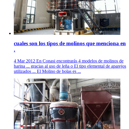
cuales son los tipos de molinos que menciona en
.
4 Mar 2012 En Conasi encontrarás 4 modelos de molinos de
harina ... gracias al uso de leña o El tipo elemental de aparejos
utilizados ... El Molino de bolas es ...