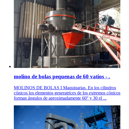
molino de bolas pequenas de 60 vatios - .
MOLINOS DE BOLAS I Maquinarias. En los cilindros
cónicos los elementos generatrices de los extremos cónicos
forman ángulos de aproximadamente 60° y 30 el ...