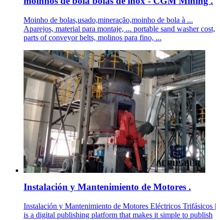
moinhos de bola bolas de inox - CGM Mining .
Moinho de bolas,usado,mineração,moinho de bola à ...
Aparejos, material para montaje, ... portable sand washer cost,
parts of conveyor belts, molinos para fino, ...
Instalación y Mantenimiento de Motores .
Instalación y Mantenimiento de Motores Eléctricos Trifásicos |
is a digital publishing platform that makes it simple to publish