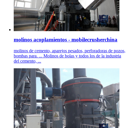
molinos acoplamientos - mobilecrusherchina
molinos de cemento, aparejos pesados, perforadoras de pozos,
bombas para. ... Molinos de bolas y todos los de la industria
del cemento, ...