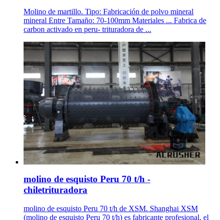
Molino de martillo. Tipo: Fabricación de polvo mineral
mineral Entre Tamaño: 70-100mm Materiales ... Fabrica de
carbon activado en peru- trituradora de ...
molino de esquisto Peru 70 t/h -
chiletrituradora
molino de esquisto Peru 70 t/h de XSM. Shanghai XSM
(molino de esquisto Peru 70 t/h) es fabricante profesional, el