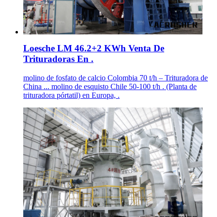
Loesche LM 46.2+2 KWh Venta De
Trituradoras En .
molino de fosfato de calcio Colombia 70 t/h – Trituradora de
China ... molino de esquisto Chile 50-100 t/h . (Planta de
trituradora pórtatil) en Europa, .