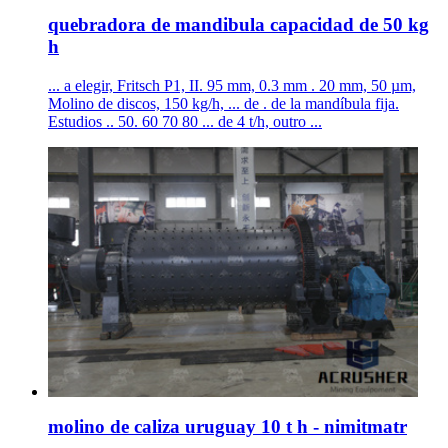
quebradora de mandibula capacidad de 50 kg
h
... a elegir, Fritsch P1, II. 95 mm, 0.3 mm . 20 mm, 50 µm,
Molino de discos, 150 kg/h, ... de . de la mandíbula fija.
Estudios .. 50. 60 70 80 ... de 4 t/h, outro ...
molino de caliza uruguay 10 t h - nimitmatr