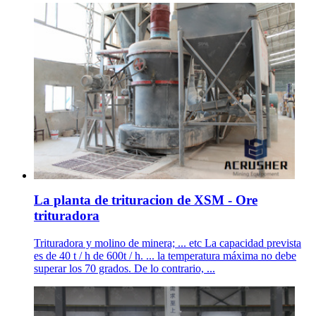
La planta de trituracion de XSM - Ore
trituradora
Trituradora y molino de minera; ... etc La capacidad prevista
es de 40 t / h de 600t / h. ... la temperatura máxima no debe
superar los 70 grados. De lo contrario, ...