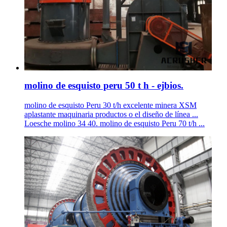
molino de esquisto peru 50 t h - ejbios.
molino de esquisto Peru 30 t/h excelente minera XSM
aplastante maquinaria productos o el diseño de línea ...
Loesche molino 34 40. molino de esquisto Peru 70 t/h ...