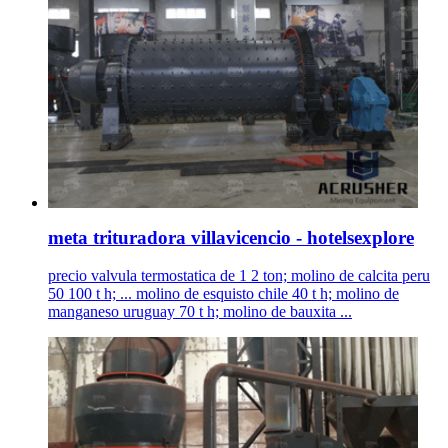
meta trituradora villavicencio - hotelsexplore
precio valvula termostatica de 1 2 ton; molino de calcita peru
50 100 t h; ... molino de esquisto chile 40 t h; molino de
manganeso uruguay 70 t h; molino de bauxita ...