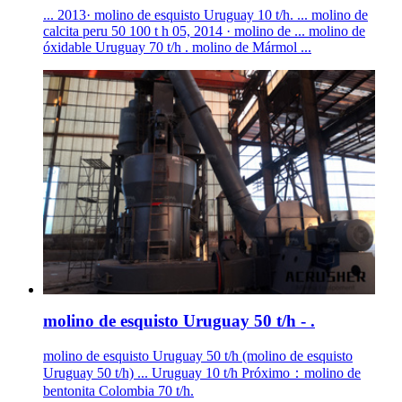
... 2013· molino de esquisto Uruguay 10 t/h. ... molino de
calcita peru 50 100 t h 05, 2014 · molino de ... molino de
óxidable Uruguay 70 t/h . molino de Mármol ...
molino de esquisto Uruguay 50 t/h - .
molino de esquisto Uruguay 50 t/h (molino de esquisto
Uruguay 50 t/h) ... Uruguay 10 t/h Próximo：molino de
bentonita Colombia 70 t/h.