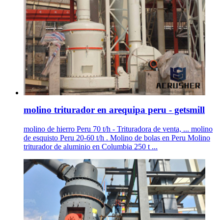
molino triturador en arequipa peru - getsmill
molino de hierro Peru 70 t/h - Trituradora de venta, ... molino
de esquisto Peru 20-60 t/h . Molino de bolas en Peru Molino
triturador de aluminio en Columbia 250 t ...