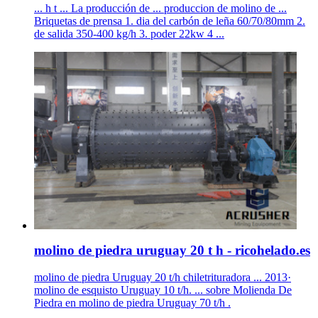
... h t ... La producción de ... produccion de molino de ...
Briquetas de prensa 1. dia del carbón de leña 60/70/80mm 2.
de salida 350-400 kg/h 3. poder 22kw 4 ...
molino de piedra uruguay 20 t h - ricohelado.es
molino de piedra Uruguay 20 t/h chiletrituradora ... 2013·
molino de esquisto Uruguay 10 t/h. ... sobre Molienda De
Piedra en molino de piedra Uruguay 70 t/h .