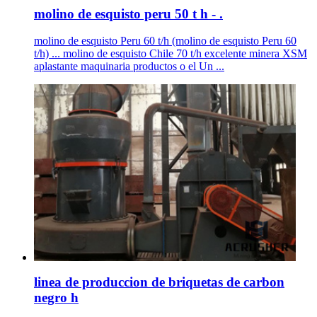
molino de esquisto peru 50 t h - .
molino de esquisto Peru 60 t/h (molino de esquisto Peru 60
t/h) ... molino de esquisto Chile 70 t/h excelente minera XSM
aplastante maquinaria productos o el Un ...
linea de produccion de briquetas de carbon
negro h