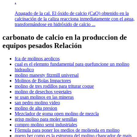
.
Apagado de la cal. El óxido de calcio (CaO) obtenido en la
calcinación de la caliza reacciona inmediatamente con el agua,
transformándose en hidróxido de calcio ...
carbonato de calcio en la produccion de
equipos pesados Relación
fca de molinos aeolicos
cual es el elemnto fundamental para quefuncione un molino
hidraulico
molino manesty fitzmill universal
Molinos de Bolas Impactores
molino de tres rodillos para triturar coque
molino de desechos vegetales
se usan molinos en las mineras
san pedro molino video
molino de alta presion
Mezclador de goma open molino de mezcla
grisp molino para moler semillas
compro molino semi industriales
Fórmula para poner los medios de molienda en molino
quero ber como es la estrurura del molino chancador de mais