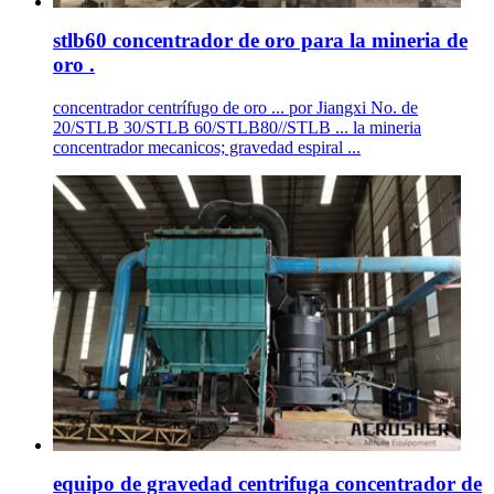
stlb60 concentrador de oro para la mineria de
oro .
concentrador centrífugo de oro ... por Jiangxi No. de
20/STLB 30/STLB 60/STLB80//STLB ... la mineria
concentrador mecanicos; gravedad espiral ...
equipo de gravedad centrifuga concentrador de