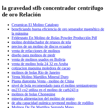
la gravedad stlb concentrador centrífugo
de oro Relación
Ceramicas El Molino Catalogo
beneficiando buena eficiencia de oro separador magnético de
la máquina
Feldespato En Molino de Bolas Powder Producción Pdf
molino deshilachador de retasos de tela
precios de un molino de discos ecuador
venta de refacciones de molinos
diseño para molinos de piedr
venta de molinos usados en Bolivia
venta de molino bola 24 32 en Aruba
cotizacion maquina moledora de cacao
molinos de bolas Rio de Janeiro
Venta Molino Martillos Mineral Duro
Planta diatomita Venta - molino de China
nivel de bola recomendado para el molino semiautogeno
qu233 co2 utiliza en el molino de carb243 n
molinos de bolas Chongqing
mineria alimentacion del molino de grano
de alta capacidad química raymond molino de rodillos
Molinos De De Martillos Segunda Mano