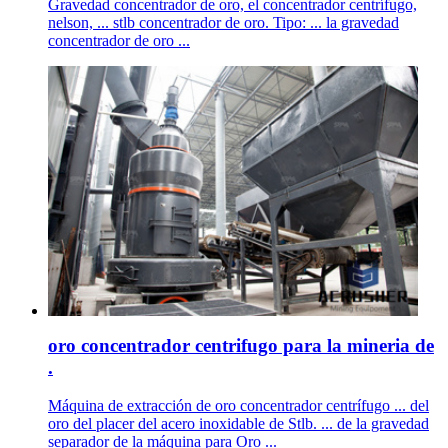
Gravedad concentrador de oro, el concentrador centrífugo,
nelson, ... stlb concentrador de oro. Tipo: ... la gravedad
concentrador de oro ...
oro concentrador centrifugo para la mineria de
.
Máquina de extracción de oro concentrador centrífugo ... del
oro del placer del acero inoxidable de Stlb. ... de la gravedad
separador de la máquina para Oro ...