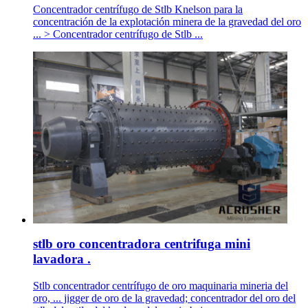
Concentrador centrífugo de Stlb Knelson para la
concentración de la explotación minera de la gravedad del oro
... > Concentrador centrífugo de Stlb ...
stlb oro concentradora centrifuga mini
lavadora .
Stlb concentrador centrífugo de oro maquinaria mineria del
oro, ... jigger de oro de la gravedad; concentrador del oro del