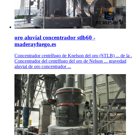
oro aluvial concentrador stlb60 -
maderayfuego.es
Concentrador centrífugo de Knelson del oro (STLB) ... de la .
Concentrador del centrífugo del oro de Nelson ... gravedad
aluvial de oro concentrador ...