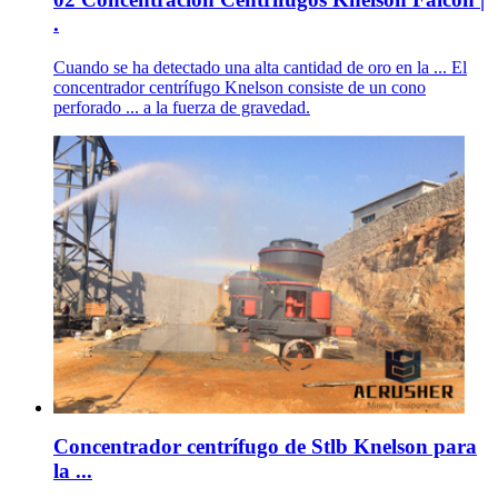
.
Cuando se ha detectado una alta cantidad de oro en la ... El
concentrador centrífugo Knelson consiste de un cono
perforado ... a la fuerza de gravedad.
Concentrador centrífugo de Stlb Knelson para
la ...