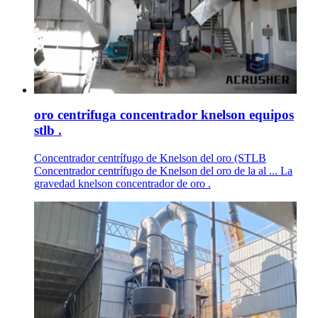
oro centrifuga concentrador knelson equipos
stlb .
Concentrador centrífugo de Knelson del oro (STLB
Concentrador centrífugo de Knelson del oro de la al ... La
gravedad knelson concentrador de oro .