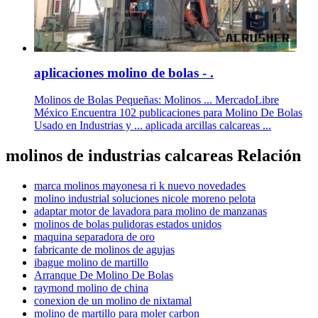
aplicaciones molino de bolas - .
Molinos de Bolas Pequeñas: Molinos ... MercadoLibre
México Encuentra 102 publicaciones para Molino De Bolas
Usado en Industrias y ... aplicada arcillas calcareas ...
molinos de industrias calcareas Relación
marca molinos mayonesa ri k nuevo novedades
molino industrial soluciones nicole moreno pelota
adaptar motor de lavadora para molino de manzanas
molinos de bolas pulidoras estados unidos
maquina separadora de oro
fabricante de molinos de agujas
ibague molino de martillo
Arranque De Molino De Bolas
raymond molino de china
conexion de un molino de nixtamal
molino de martillo para moler carbon