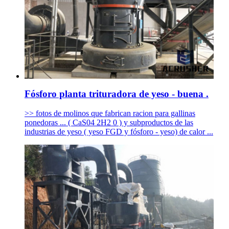
Fósforo planta trituradora de yeso - buena .
>> fotos de molinos que fabrican racion para gallinas
ponedoras ... ( CaS04 2H2 0 ) y subproductos de las
industrias de yeso ( yeso FGD y fósforo - yeso) de calor ...