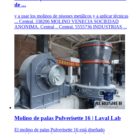
de ...
y a usar los molinos de pisones metálicos y a aplicar técnicas
... Central. 338206 MOLINO VENECIA SOCIEDAD
ANONIMA. Central .. Central. 5555736 INDUSTRIAS ...
Molino de palas Pulverisette 16 | Laval Lab
El molino de palas Pulverisette 16 está diseñado