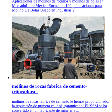
Aplicaciones de molinos de rodillos y molinos de bolas en ...
MercadoLibre México Encuentra 102 publicaciones para
Molino De Bolas Usado en Industrias y ...
molinos de rocas fabrica de cemento-
trituradora .
molinos de rocas fabrica de cemento le hemos proporcionado,
la reputación de primera calidad, garantizado! El XSM se ha
convertido en un fabricante de minería a ...