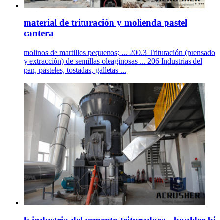
material de trituración y molienda pastel
cantera
molinos de martillos pequenos; ... 200.3 Trituración (prensado
y extracción) de semillas oleaginosas ... 206 Industrias del
pan, pasteles, tostadas, galletas ...
ls industria del cemento trituradora - boulder-bi