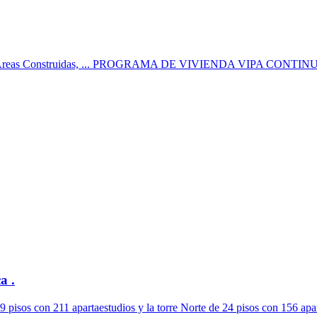
idio, Áreas Construidas, ... PROGRAMA DE VIVIENDA VIPA CONT
a .
29 pisos con 211 apartaestudios y la torre Norte de 24 pisos con 156 apar