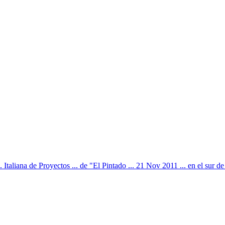
Italiana de Proyectos ... de "El Pintado ... 21 Nov 2011 ... en el sur de 