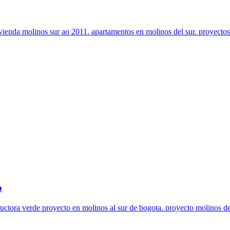
vienda molinos sur ao 2011. apartamentos en molinos del sur. proyectos 
o
uctora verde proyecto en molinos al sur de bogota. proyecto molinos de 