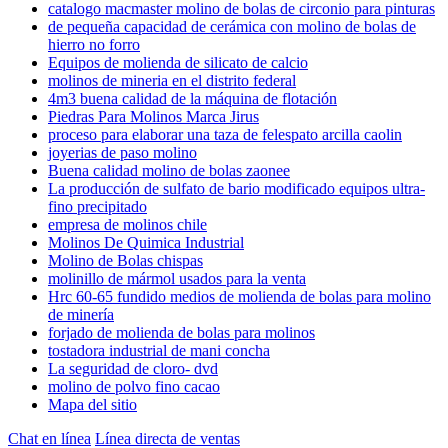
catalogo macmaster molino de bolas de circonio para pinturas
de pequeña capacidad de cerámica con molino de bolas de
hierro no forro
Equipos de molienda de silicato de calcio
molinos de mineria en el distrito federal
4m3 buena calidad de la máquina de flotación
Piedras Para Molinos Marca Jirus
proceso para elaborar una taza de felespato arcilla caolin
joyerias de paso molino
Buena calidad molino de bolas zaonee
La producción de sulfato de bario modificado equipos ultra-
fino precipitado
empresa de molinos chile
Molinos De Quimica Industrial
Molino de Bolas chispas
molinillo de mármol usados para la venta
Hrc 60-65 fundido medios de molienda de bolas para molino
de minería
forjado de molienda de bolas para molinos
tostadora industrial de mani concha
La seguridad de cloro- dvd
molino de polvo fino cacao
Mapa del sitio
Chat en línea
Línea directa de ventas