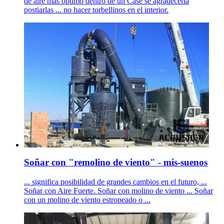
de aire mas óptimo dentro de un Case se agradecería
postiarlas ... no hacer torbellinos en el interior.
Soñar con "remolino de viento" - mis-suenos
... significa posibilidad de grandes cambios en el futuro, ...
Soñar con Aire Fuerte. Soñar con molino de viento ... Soñar
con un molino de viento estropeado o ...