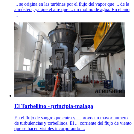
... se origina en las turbinas por el flujo del vapor que ... de la
atmósfera, ya que el aire que ... un molino de agua. En el año
...
El Torbellino - principia-malaga
En el flujo de sangre que entra y ... provocan mayor número
de turbulencias y torbellinos. El ... corriente del flujo de viento
que se hacen visibles incorporando ...