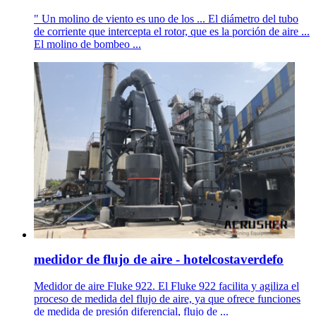
" Un molino de viento es uno de los ... El diámetro del tubo
de corriente que intercepta el rotor, que es la porción de aire ...
El molino de bombeo ...
medidor de flujo de aire - hotelcostaverdefo
Medidor de aire Fluke 922. El Fluke 922 facilita y agiliza el
proceso de medida del flujo de aire, ya que ofrece funciones
de medida de presión diferencial, flujo de ...