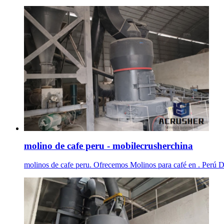
molino de cafe peru - mobilecrusherchina
molinos de cafe peru. Ofrecemos Molinos para café en . Perú Da