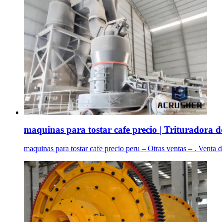
maquinas para tostar cafe precio | Trituradora de
maquinas para tostar cafe precio peru – Otras ventas – . Venta 