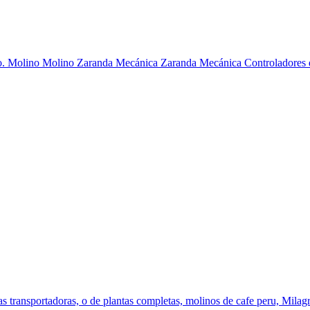
o. Molino Molino Zaranda Mecánica Zaranda Mecánica Controladores d
tas transportadoras, o de plantas completas, molinos de cafe peru, Milagr