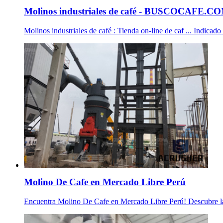
Molinos industriales de café - BUSCOCAFE.C
Molinos industriales de café : Tienda on-line de caf ... Indicad
Molino De Cafe en Mercado Libre Perú
Encuentra Molino De Cafe en Mercado Libre Perú! Descubre la