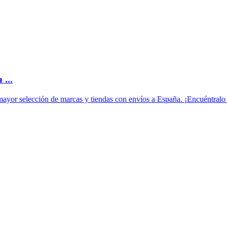
 ...
mayor selección de marcas y tiendas con envíos a España. ¡Encuéntral