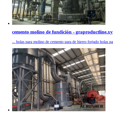
cemento molino de fundición - graproductline.xy
... bolas para molino de cemento para de hierro forjado bolas pa