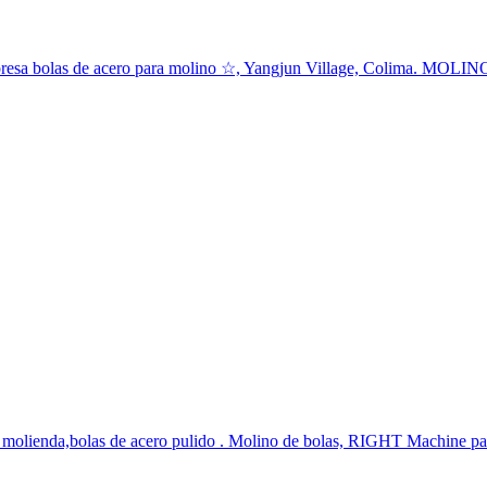
Empresa bolas de acero para molino ☆, Yangjun Village, Colima. MOL
de molienda,bolas de acero pulido . Molino de bolas, RIGHT Machine p