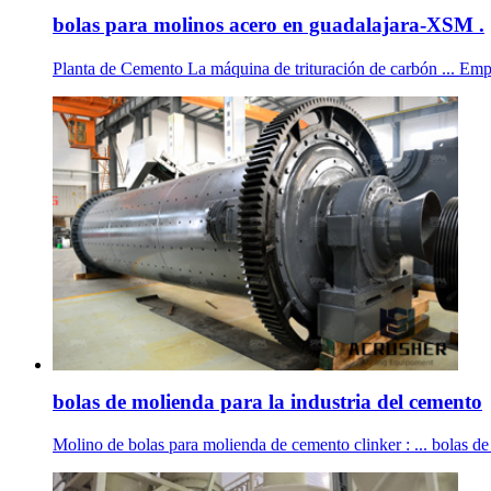
bolas para molinos acero en guadalajara-XSM .
Planta de Cemento La máquina de trituración de carbón ... 
bolas de molienda para la industria del cemento
Molino de bolas para molienda de cemento clinker : ... bolas 