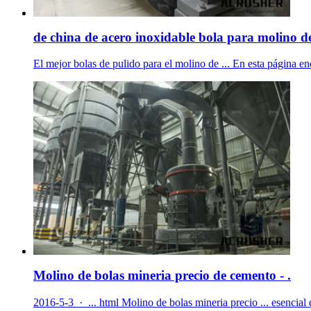
de china de acero inoxidable bola para molino de
El mejor bolas de pulido para el molino de ... En esta página e
Molino de bolas mineria precio de cemento - .
2016-5-3 · ... html Molino de bolas mineria precio ... esencial 