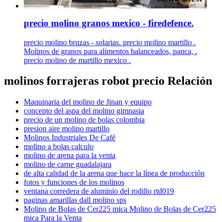
precio molino granos mexico - firedefence.
precio molino bruzas - solarias. precio molino martillo .
Molinos de granos para alimentos balanceados, panca, .
precio molino de martillo mexico .
molinos forrajeras robot precio Relación
Maquinaria del molino de Jinan y equipo
concepto del aspa del molino gimnasia
precio de un molino de bolas colombia
presion aire molino martillo
Molinos Industriales De Café
molino a bolas calculo
molino de arena para la venta
molino de carne guadalajara
de alta calidad de la arena que hace la línea de producción
fotos y funciones de los molinos
ventana corredera de aluminio del rodillo rtd019
paginas amarillas dall molino sps
Molino de Bolas de Cer225 mica Molino de Bolas de Cer225
mica Para la Venta