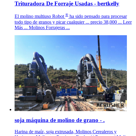
Trituradora De Forraje Usadas - bertkelly
®
El molino multiuso Robot
ha sido pensado para procesar
todo tipo de granos y picar cualquier ... precio 38,000 ... Leer
Más ... Molinos Forrajeras ...
soja máquina de molino de grano - .
Harina de maíz, soja extrusada, Molinos Cerealeros y