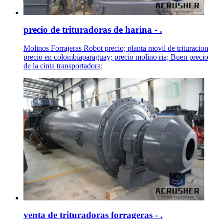
precio de trituradoras de harina - .
Molinos Forrajeras Robot precio; planta movil de trituracion
precio en colombiaparaguay; precio molino ria; Buen precio
de la cinta transportadora;
venta de trituradoras forrageras - .