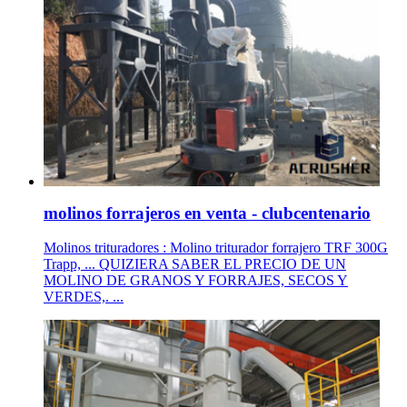
molinos forrajeros en venta - clubcentenario
Molinos trituradores : Molino triturador forrajero TRF 300G
Trapp, ... QUIZIERA SABER EL PRECIO DE UN
MOLINO DE GRANOS Y FORRAJES, SECOS Y
VERDES,. ...