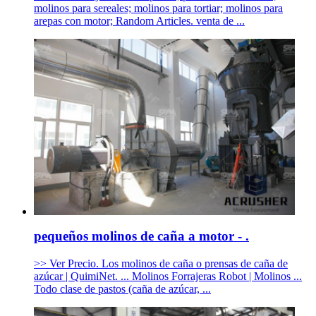
molinos para sereales; molinos para tortiar; molinos para
arepas con motor; Random Articles. venta de ...
pequeños molinos de caña a motor - .
>> Ver Precio. Los molinos de caña o prensas de caña de
azúcar | QuimiNet. ... Molinos Forrajeras Robot | Molinos ...
Todo clase de pastos (caña de azúcar, ...