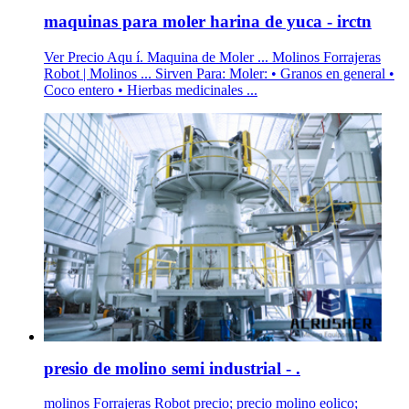
maquinas para moler harina de yuca - irctn
Ver Precio Aqu í. Maquina de Moler ... Molinos Forrajeras
Robot | Molinos ... Sirven Para: Moler: • Granos en general •
Coco entero • Hierbas medicinales ...
presio de molino semi industrial - .
molinos Forrajeras Robot precio; precio molino eolico;