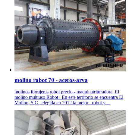
molino robot 70 - aceros-arva
molinos forrajeras robot precio - maquinatrituradora. El
molino multiuso Robot . En este territorio se encuentra El
Molino, S.C., elegida en 2012 la mejor . robot y ...