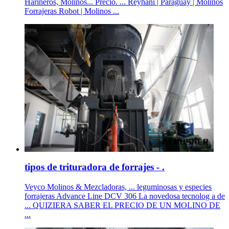
Harineros, Molinos... Precio. ... Reyhani | Paraguay | Molinos
Forrajeras Robot | Molinos ...
tipos de trituradora de forrajes - .
Veyco Molinos & Mezcladoras, ... leguminosas y especies
forrajeras Advance Line DCV 306 La novedosa tecnolog a de
... QUIZIERA SABER EL PRECIO DE UN MOLINO DE
...