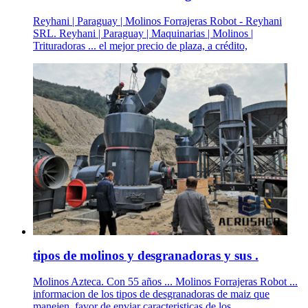
Reyhani | Paraguay | Molinos Forrajeras Robot - Reyhani
SRL. Reyhani | Paraguay | Maquinarias | Molinos |
Trituradoras ... el mejor precio de plaza, a crédito,
tipos de molinos y desgranadoras y sus .
Molinos Azteca. Con 55 años ... Molinos Forrajeras Robot ...
informacion de los tipos de desgranadoras de maiz que
manejen. favor de enviar caracteristicas de los ...