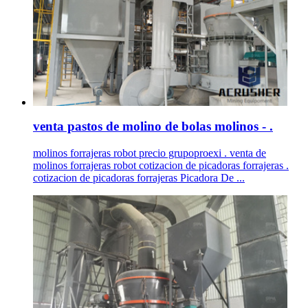
venta pastos de molino de bolas molinos - .
molinos forrajeras robot precio grupoproexi . venta de
molinos forrajeras robot cotizacion de picadoras forrajeras .
cotizacion de picadoras forrajeras Picadora De ...