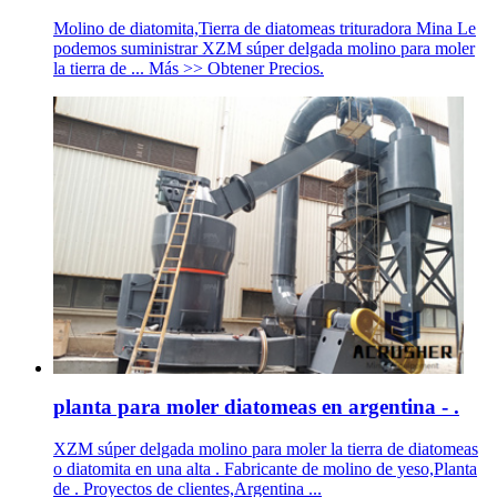
Molino de diatomita,Tierra de diatomeas trituradora Mina Le
podemos suministrar XZM súper delgada molino para moler
la tierra de ... Más >> Obtener Precios.
planta para moler diatomeas en argentina - .
XZM súper delgada molino para moler la tierra de diatomeas
o diatomita en una alta . Fabricante de molino de yeso,Planta
de . Proyectos de clientes,Argentina ...