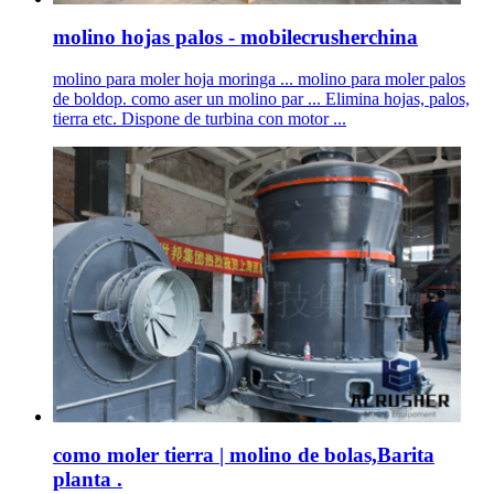
molino hojas palos - mobilecrusherchina
molino para moler hoja moringa ... molino para moler palos
de boldop. como aser un molino par ... Elimina hojas, palos,
tierra etc. Dispone de turbina con motor ...
como moler tierra | molino de bolas,Barita
planta .