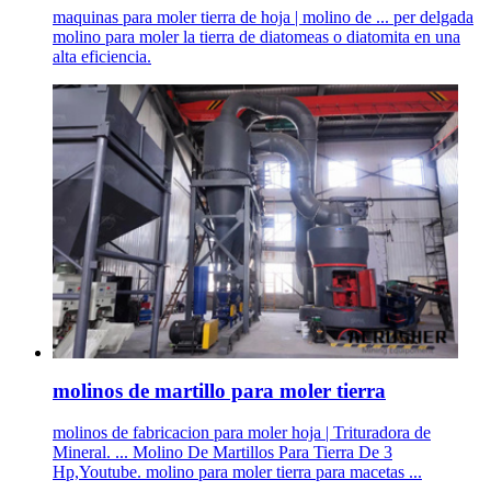
maquinas para moler tierra de hoja | molino de ... per delgada
molino para moler la tierra de diatomeas o diatomita en una
alta eficiencia.
molinos de martillo para moler tierra
molinos de fabricacion para moler hoja | Trituradora de
Mineral. ... Molino De Martillos Para Tierra De 3
Hp,Youtube. molino para moler tierra para macetas ...