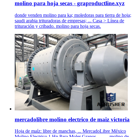
molino para hoja secas - graproductline.xyz
donde venden molino para ka; moledoras para tierra de hoja;
saudi arabia trituradoras de empresas; ... Casa > Línea de
trituración y cribado. molino para hoja secas.
mercadolibre molino electrico de maiz victoria
Hoja de maíz: libre de manchas, ... MercadoLibre México
Molino Electrico 1 Hp Para Moler Granos,. ... ... molino de