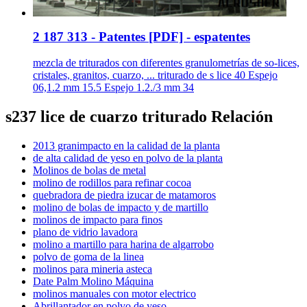
2 187 313 - Patentes [PDF] - espatentes
mezcla de triturados con diferentes granulometrías de so-lices,
cristales, granitos, cuarzo, ... triturado de s lice 40 Espejo
06,1.2 mm 15.5 Espejo 1.2./3 mm 34
s237 lice de cuarzo triturado Relación
2013 granimpacto en la calidad de la planta
de alta calidad de yeso en polvo de la planta
Molinos de bolas de metal
molino de rodillos para refinar cocoa
quebradora de piedra izucar de matamoros
molino de bolas de impacto y de martillo
molinos de impacto para finos
plano de vidrio lavadora
molino a martillo para harina de algarrobo
polvo de goma de la linea
molinos para mineria asteca
Date Palm Molino Máquina
molinos manuales con motor electrico
Abrillantador en polvo de yeso