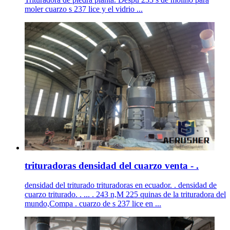
moler cuarzo s 237 lice y el vidrio ...
trituradoras densidad del cuarzo venta - .
densidad del triturado trituradoras en ecuador. . densidad de
cuarzo triturado. . ... . 243 n,M 225 quinas de la trituradora del
mundo,Compa . cuarzo de s 237 lice en ...