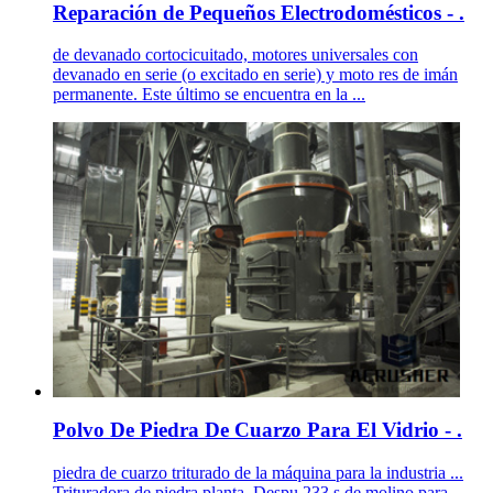
Reparación de Pequeños Electrodomésticos - .
de devanado cortocicuitado, motores universales con
devanado en serie (o excitado en serie) y moto­ res de imán
permanente. Este último se encuentra en la ...
Polvo De Piedra De Cuarzo Para El Vidrio - .
piedra de cuarzo triturado de la máquina para la industria ...
Trituradora de piedra planta. Despu 233 s de molino para