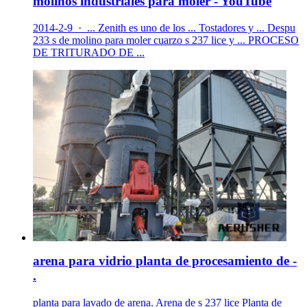
molinos industriales para moler - YouTube
2014-2-9 · ... Zenith es uno de los ... Tostadores y ... Despu
233 s de molino para moler cuarzo s 237 lice y ... PROCESO
DE TRITURADO DE ...
arena para vidrio planta de procesamiento de -
.
planta para lavado de arena. Arena de s 237 lice Planta de