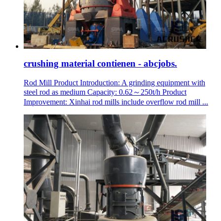
crushing material contienen - abcjobs.
Rod Mill Product Introduction: A grinding equipment with
steel rod as medium Capacity: 0.62～250t/h Product
Improvement: Xinhai rod mills include overflow rod mill ...