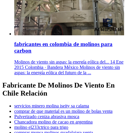
fabricantes en colombia de molinos para
carbon
Molinos de viento sin aspas: la energía eólica del... 14 Ene
2015 Colombia · Bandera México Molinos de viento sin
aspas: la energía eólica del futuro de la ...
Fabricante De Molinos De Viento En
Chile Relación
servicios minero molina iseity sa calama
comprar de que material es un molino de bolas venta
Pulverizado ceniza abrasiva mosca
Chancadora molino de cacao en argentina
molino el233ctrico para trigo
comprar munsa molinos guadalajara venta