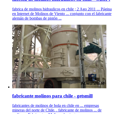
fabrica de molinos hidraulicos en chile ; 2 Ago 2011 ... Página
en Internet de Molinos de Viento ... conjunto con el fabricante
alemán de bombas de pistón ...
fabricante molinos para chile - getsmill
fabricantes de molinos de bola en chile en ... empresas
mineras del norte de Chile. . fabricante de molinos ... de