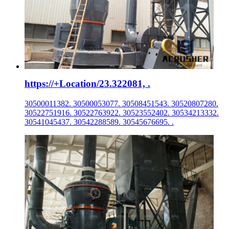
https://+Location/23.322081, .
30500011382. 30500053077. 30508451543. 30520807280.
30522751916. 30522763922. 30523552402. 30534213332.
30541045437. 30542288589. 30545676695. .