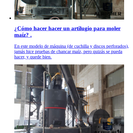
¿Cómo hacer hacer un artilugio para moler
maíz? .
En este modelo de máquina (de cuchilla y discos perforados),
jamás hice pruebas de chancar maíz, pero quizás se pueda
hacer, y quede bien.