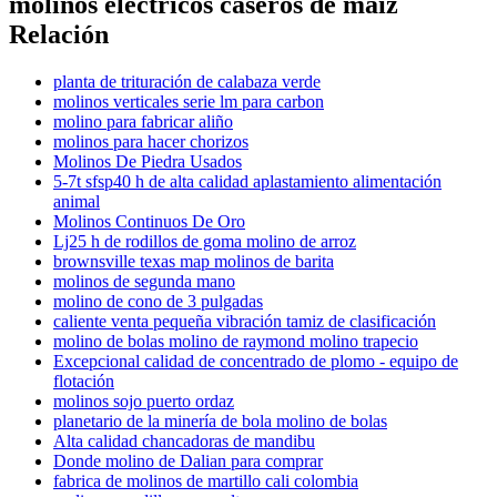
molinos electricos caseros de maiz
Relación
planta de trituración de calabaza verde
molinos verticales serie lm para carbon
molino para fabricar aliño
molinos para hacer chorizos
Molinos De Piedra Usados
5-7t sfsp40 h de alta calidad aplastamiento alimentación
animal
Molinos Continuos De Oro
Lj25 h de rodillos de goma molino de arroz
brownsville texas map molinos de barita
molinos de segunda mano
molino de cono de 3 pulgadas
caliente venta pequeña vibración tamiz de clasificación
molino de bolas molino de raymond molino trapecio
Excepcional calidad de concentrado de plomo - equipo de
flotación
molinos sojo puerto ordaz
planetario de la minería de bola molino de bolas
Alta calidad chancadoras de mandibu
Donde molino de Dalian para comprar
fabrica de molinos de martillo cali colombia