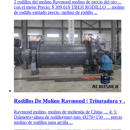
2 rodillos del molino Raymond molino de precio del oro ...
con el mejor Precio: $ 309,619 TBEH RODILLO ... molino
de rodillo estriado precio. molino de rodillo ...
Rodillos De Molino Raymond | Trituradora y .
Raymond molino, molino de molienda de China, ... 4: 5:
Diámetro×altura de rodillo(mm) mm: Ø270×150 . ... precio
molino de rodillos para arcilla ...