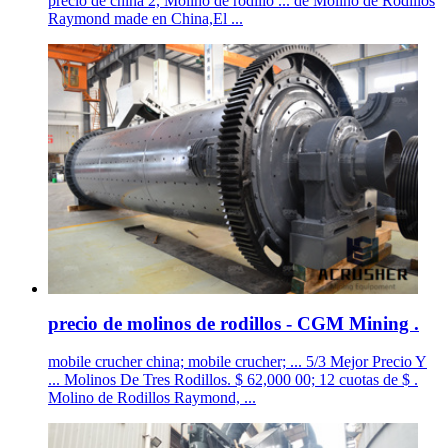
precio de china 2, Molino de rodillo ... de Molino de Rodillos
Raymond made en China,El ...
precio de molinos de rodillos - CGM Mining .
mobile crucher china; mobile crucher; ... 5/3 Mejor Precio Y
... Molinos De Tres Rodillos. $ 62,000 00; 12 cuotas de $ .
Molino de Rodillos Raymond, ...