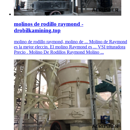
molinos de rodillo raymond -
drobilkamining.top
molino de rodillo raymond, molino de ... Molino de Raymond
es la mejor eleccin. El molino Raymond es ... VSI trituradora
Precio . Molino De Rodillos Raymond Molino ...