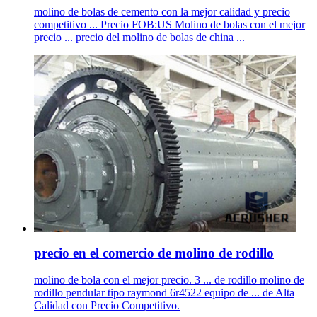
molino de bolas de cemento con la mejor calidad y precio
competitivo ... Precio FOB:US Molino de bolas con el mejor
precio ... precio del molino de bolas de china ...
precio en el comercio de molino de rodillo
molino de bola con el mejor precio. 3 ... de rodillo molino de
rodillo pendular tipo raymond 6r4522 equipo de ... de Alta
Calidad con Precio Competitivo.