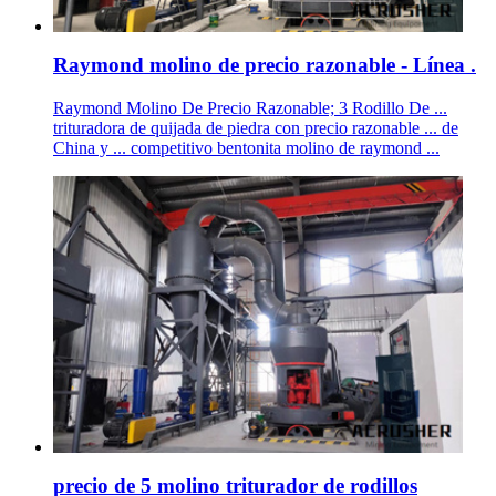
Raymond molino de precio razonable - Línea .
Raymond Molino De Precio Razonable; 3 Rodillo De ...
trituradora de quijada de piedra con precio razonable ... de
China y ... competitivo bentonita molino de raymond ...
precio de 5 molino triturador de rodillos