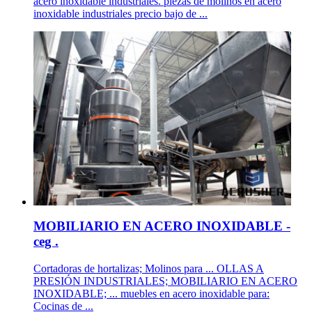
acero inoxidable industriales. piezas de molinos en acero
inoxidable industriales precio bajo de ...
MOBILIARIO EN ACERO INOXIDABLE -
ceg .
Cortadoras de hortalizas; Molinos para ... OLLAS A
PRESIÓN INDUSTRIALES; MOBILIARIO EN ACERO
INOXIDABLE; ... muebles en acero inoxidable para:
Cocinas de ...