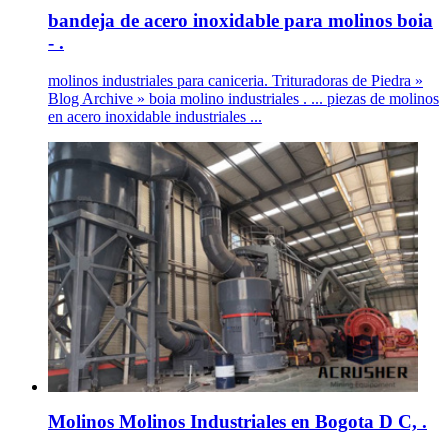
bandeja de acero inoxidable para molinos boia
- .
molinos industriales para caniceria. Trituradoras de Piedra »
Blog Archive » boia molino industriales . ... piezas de molinos
en acero inoxidable industriales ...
Molinos Molinos Industriales en Bogota D C, .