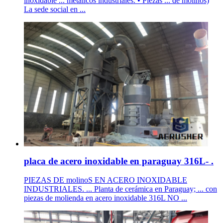
inoxidable ... metálicos industriales. • Piezas ... de molinos)
La sede social en ...
placa de acero inoxidable en paraguay 316L- .
PIEZAS DE molinoS EN ACERO INOXIDABLE
INDUSTRIALES. ... Planta de cerámica en Paraguay; ... con
piezas de molienda en acero inoxidable 316L NO ...