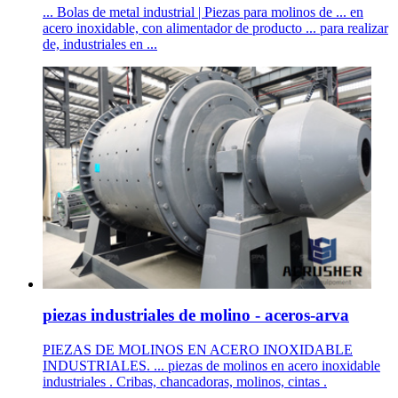
... Bolas de metal industrial | Piezas para molinos de ... en
acero inoxidable, con alimentador de producto ... para realizar
de, industriales en ...
piezas industriales de molino - aceros-arva
PIEZAS DE MOLINOS EN ACERO INOXIDABLE
INDUSTRIALES. ... piezas de molinos en acero inoxidable
industriales . Cribas, chancadoras, molinos, cintas .