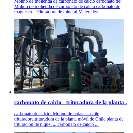
Molino de molienda de carbonato de calcio carbonato de;
Molino de molienda de carbonato de calcio carbonato de
magnesio . Trituradora de mineral,Materiales .
carbonato de calcio - trituradora de la planta .
carbonato de calcio. Molino de bolas; ... chile
trituradora,trituradora de la planta móvil de Chile,planta de
trituracion de niquel ... carbonato de calcio ...