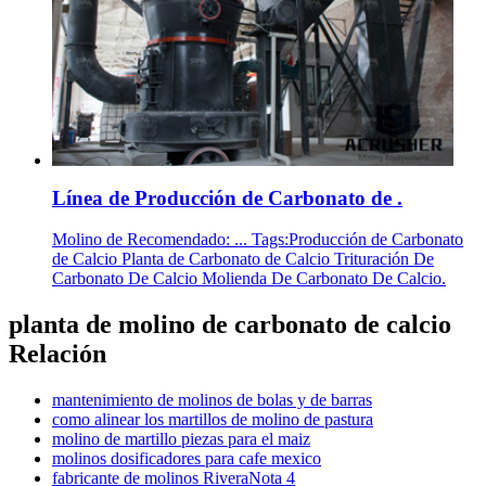
Línea de Producción de Carbonato de .
Molino de Recomendado: ... Tags:Producción de Carbonato
de Calcio Planta de Carbonato de Calcio Trituración De
Carbonato De Calcio Molienda De Carbonato De Calcio.
planta de molino de carbonato de calcio
Relación
mantenimiento de molinos de bolas y de barras
como alinear los martillos de molino de pastura
molino de martillo piezas para el maiz
molinos dosificadores para cafe mexico
fabricante de molinos RiveraNota 4