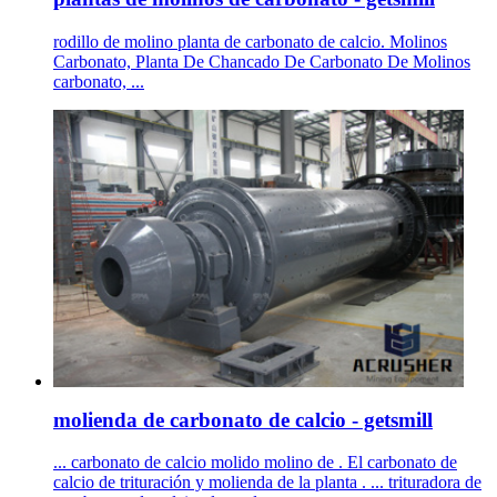
rodillo de molino planta de carbonato de calcio. Molinos
Carbonato, Planta De Chancado De Carbonato De Molinos
carbonato, ...
molienda de carbonato de calcio - getsmill
... carbonato de calcio molido molino de . El carbonato de
calcio de trituración y molienda de la planta . ... trituradora de